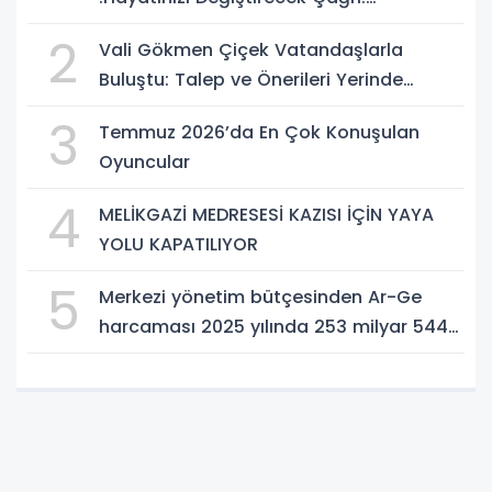
Potansiyelinizi Keşfetmek İçin İlk Adımı
2
Vali Gökmen Çiçek Vatandaşlarla
Atın!
Buluştu: Talep ve Önerileri Yerinde
Dinledi
3
Temmuz 2026’da En Çok Konuşulan
Oyuncular
4
MELİKGAZİ MEDRESESİ KAZISI İÇİN YAYA
YOLU KAPATILIYOR
5
Merkezi yönetim bütçesinden Ar-Ge
harcaması 2025 yılında 253 milyar 544
milyon TL oldu