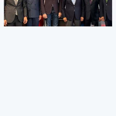
Milletvekili Genç, yaptığı değerlendirmede
Ankara 42. Asliye Hukuk Mahkemesi’nin,
CHP’nin 4-5 Kasım 2023 tarihlerinde yapılan
38. Olağan Kurultayı’na ilişkin açılan “mutlak
butlan” davasını, “aktif husumet yokluğu” ve
“davanın konusuz kalması” gerekçeleriyle
reddettiğini belirtti.
Aşkın Genç, mahkemenin kararını “partinin