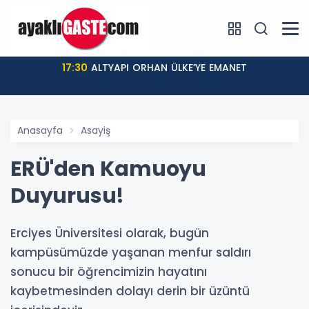
17:30
ALTYAPI ORHAN ÜLKE’YE EMANET
Anasayfa
Asayiş
ERÜ'den Kamuoyu
Duyurusu!
Erciyes Üniversitesi olarak, bugün
kampüsümüzde yaşanan menfur saldırı
sonucu bir öğrencimizin hayatını
kaybetmesinden dolayı derin bir üzüntü