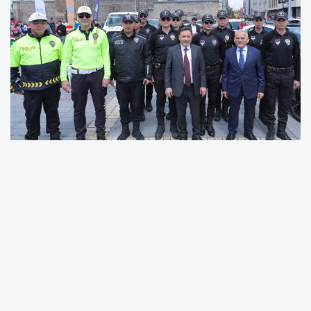
Büyükşehir Belediye Başkanı Dr. Memduh
Büyükkılıç, Kayseri Valisi Gökmen Çiçek ile
birlikte Trafik Güvenliği Haftası kapsamında
Kayseri Cumhuriyet Meydanı’nda düzenlenen
“Önce Yaya” etkinliklerine katılarak trafik
bilincinin artırılmasının hayati önem taşıdığını