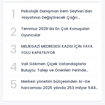
1
Psikolojik Danışman İrem Seyhan'dan
:Hayatınızı Değiştirecek Çağrı:
Potansiyelinizi Keşfetmek İçin İlk Adımı
2
Temmuz 2026’da En Çok Konuşulan
Atın!
Oyuncular
3
MELİKGAZİ MEDRESESİ KAZISI İÇİN YAYA
YOLU KAPATILIYOR
4
Vali Gökmen Çiçek Vatandaşlarla
Buluştu: Talep ve Önerileri Yerinde
Dinledi
5
Merkezi yönetim bütçesinden Ar-Ge
harcaması 2025 yılında 253 milyar 544
milyon TL oldu