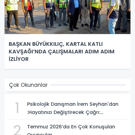
BAŞKAN BÜYÜKKILIÇ, KARTAL KATLI
KAVŞAĞI’NDA ÇALIŞMALARI ADIM ADIM
İZLİYOR
Çok Okunanlar
1
Psikolojik Danışman İrem Seyhan'dan
:Hayatınızı Değiştirecek Çağrı:
Potansiyelinizi Keşfetmek İçin İlk Adımı
2
Temmuz 2026’da En Çok Konuşulan
Atın!
Oyuncular