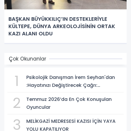
BAŞKAN BÜYÜKKILIÇ’IN DESTEKLERİYLE
KÜLTEPE, DÜNYA ARKEOLOJİSİNİN ORTAK
KAZI ALANI OLDU
Çok Okunanlar
1
Psikolojik Danışman İrem Seyhan'dan
:Hayatınızı Değiştirecek Çağrı:
Potansiyelinizi Keşfetmek İçin İlk Adımı
2
Temmuz 2026’da En Çok Konuşulan
Atın!
Oyuncular
3
MELİKGAZİ MEDRESESİ KAZISI İÇİN YAYA
YOLU KAPATILIYOR