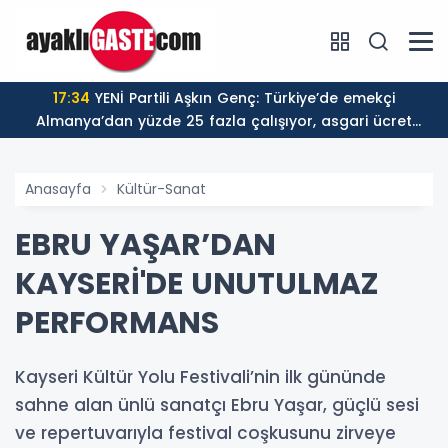
17:34
YENİ Partili Aşkın Genç: Türkiye’de emekçi
Almanya’dan yüzde 25 fazla çalışıyor, asgari ücret
ayın 18 gününe yetiyor
Anasayfa
Kültür-Sanat
EBRU YAŞAR’DAN
KAYSERİ'DE UNUTULMAZ
PERFORMANS
Kayseri Kültür Yolu Festivali’nin ilk gününde
sahne alan ünlü sanatçı Ebru Yaşar, güçlü sesi
ve repertuvarıyla festival coşkusunu zirveye