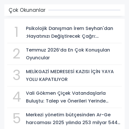
Çok Okunanlar
1
Psikolojik Danışman İrem Seyhan'dan
:Hayatınızı Değiştirecek Çağrı:
Potansiyelinizi Keşfetmek İçin İlk Adımı
2
Temmuz 2026’da En Çok Konuşulan
Atın!
Oyuncular
3
MELİKGAZİ MEDRESESİ KAZISI İÇİN YAYA
YOLU KAPATILIYOR
4
Vali Gökmen Çiçek Vatandaşlarla
Buluştu: Talep ve Önerileri Yerinde
Dinledi
5
Merkezi yönetim bütçesinden Ar-Ge
harcaması 2025 yılında 253 milyar 544