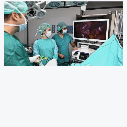
Genel Cerrahi Anabilim Dalı Başkanı Prof. Dr.
Abdullah Bahadır Öz, “Kliniğimiz, yalnızca
Kayseri iline değil, bölge çapında çok sayıda
hastaya hizmet veren, akademik ve klinik
açıdan güçlü bir referans merkezidir.
Günümüzde laparoskopik cerrahi, minimal