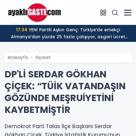
17:34
YENİ Partili Aşkın Genç: Türkiye’de emekçi
Almanya’dan yüzde 25 fazla çalışıyor, asgari ücret
ayın 18 gününe yetiyor
Anasayfa
Siyaset
DP'Lİ SERDAR GÖKHAN
ÇİÇEK: “TÜİK VATANDAŞIN
GÖZÜNDE MEŞRUİYETİNİ
KAYBETMİŞTİR
Demokrat Parti Talas İlçe Başkanı Serdar
Gökhan Çiçek, Türkiye İstatistik Kurumu’nun