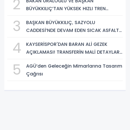
2
BAKAN URALOĞLU VE BAŞKAN
BÜYÜKKILIÇ’TAN YÜKSEK HIZLI TREN
PROJESİNDE İNCELEME
3
BAŞKAN BÜYÜKKILIÇ, SAZYOLU
CADDESİ’NDE DEVAM EDEN SICAK ASFALT
ÇALIŞMALARINI İNCELEDİ
4
KAYSERİSPOR'DAN BARAN ALİ GEZEK
AÇIKLAMASI! TRANSFERİN MALİ DETAYLARI
BELLİ OLDU
5
AGÜ’den Geleceğin Mimarlarına Tasarım
Çağrısı