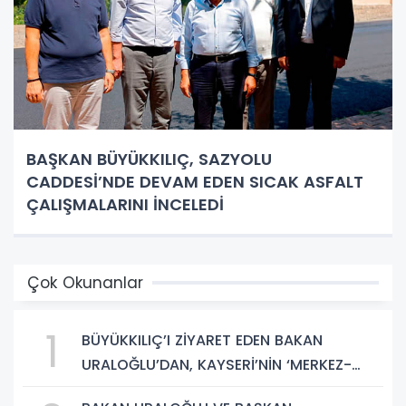
BAŞKAN BÜYÜKKILIÇ, SAZYOLU
CADDESİ’NDE DEVAM EDEN SICAK ASFALT
ÇALIŞMALARINI İNCELEDİ
Çok Okunanlar
1
BÜYÜKKILIÇ’I ZİYARET EDEN BAKAN
URALOĞLU’DAN, KAYSERİ’NİN ‘MERKEZ-
YEREL YÖNETİM UYUMU’NA VURGU