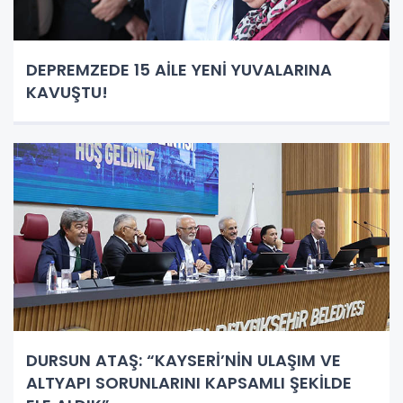
DEPREMZEDE 15 AİLE YENİ YUVALARINA
KAVUŞTU!
DURSUN ATAŞ: “KAYSERİ’NİN ULAŞIM VE
ALTYAPI SORUNLARINI KAPSAMLI ŞEKİLDE