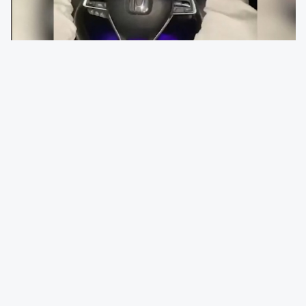
Kayseri İl Emniyet Müdürlüğü Trafik Denetleme
Şube Müdürlüğü ekipleri, sosyal medya
platformlarında yer alan trafik güvenliğini
tehlikeye düşüren görüntüler üzerine harekete
geçti. 22 Kasım 2025 günü yapılan inceleme
ve çalışmalar sonucunda üç farklı paylaşımda
yer alan araçlar tespit edilerek cezai işlem
uygulandı.
Yapılan açıklamada şu bilgilere yer verildi:
“Ayaklarıyla araç kullanmak” başlıklı paylaşıma