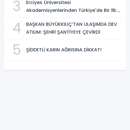
3
Erciyes Üniversitesi
Akademisyenlerinden Türkiye'de Bir İlk:
DEHB ve Disleksi Değerlendirmesinde
4
BAŞKAN BÜYÜKKILIÇ’TAN ULAŞIMDA DEV
Yapay Zekâ Dönemi
ATILIM: ŞEHRİ ŞANTİYEYE ÇEVİRDİ
5
ŞİDDETLİ KARIN AĞRISINA DİKKAT!