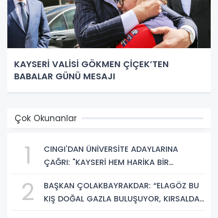
KAYSERİ VALİSİ GÖKMEN ÇİÇEK’TEN
BABALAR GÜNÜ MESAJI
Çok Okunanlar
1
CINGI'DAN ÜNİVERSİTE ADAYLARINA
ÇAĞRI: "KAYSERİ HEM HARİKA BİR
ÜNİVERSİTE HAYATI HEM DE PARLAK BİR
2
BAŞKAN ÇOLAKBAYRAKDAR: “ELAGÖZ BU
GELECEK SUNUYOR"
KIŞ DOĞAL GAZLA BULUŞUYOR, KIRSALDA
BÜYÜK DÖNÜŞÜM BAŞLIYOR!”