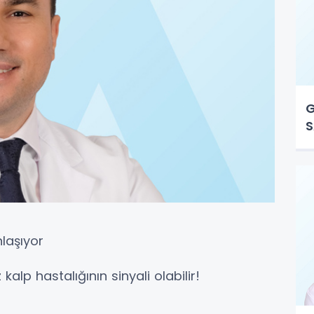
G
S
nlaşıyor
lp hastalığının sinyali olabilir!