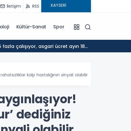
İletişim
RSS
oloji
Kültür-Sanat
Spor
17:30
ALTYA
tsızlıklar kalp hastalığının sinyali olabilir
aygınlaşıyor!
r’ dediğiniz
nyali olabilir