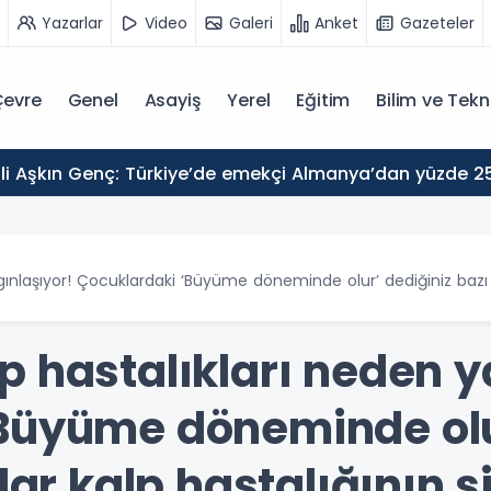
Yazarlar
Video
Galeri
Anket
Gazeteler
evre
Genel
Asayiş
Yerel
Eğitim
Bilim ve Tekn
nlaşıyor! Çocuklardaki ‘Büyüme döneminde olur’ dediğiniz bazı raha
p hastalıkları neden y
Büyüme döneminde olu
lar kalp hastalığının si