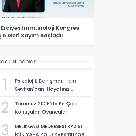
. Erciyes İmmünoloji Kongresi
çin Geri Sayım Başladı!
ok Okunanlar
1
Psikolojik Danışman İrem
Seyhan'dan :Hayatınızı
Değiştirecek Çağrı:
2
Temmuz 2026’da En Çok
Potansiyelinizi Keşfetmek İçin
Konuşulan Oyuncular
İlk Adımı Atın!
3
MELİKGAZİ MEDRESESİ KAZISI
İÇİN YAYA YOLU KAPATILIYOR