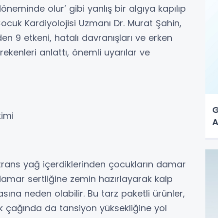
eminde olur’ gibi yanlış bir algıya kapılıp
cuk Kardiyolojisi Uzmanı Dr. Murat Şahin,
n 9 etkeni, hatalı davranışları ve erken
erekenleri anlattı, önemli uyarılar ve
G
timi
A
 trans yağ içerdiklerinden çocukların damar
damar sertliğine zemin hazırlayarak kalp
ına neden olabilir. Bu tarz paketli ürünler,
uk çağında da tansiyon yüksekliğine yol