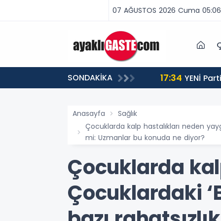
07 AĞUSTOS 2026 Cuma 05:06
Ç
17:34
SONDAKİKA
 BİNLERCE CEZA
YENİ Partili Aşkın Genç: Türkiye’de emekçi Almanya’dan yüzde 25 fazla çalışıyor, asgari ücret ayın 18
gününe yetiyor
Anasayfa
Sağlık
Çocuklarda kalp hastalıkları neden yaygı
mi: Uzmanlar bu konuda ne diyor?
Çocuklarda kal
Çocuklardaki ‘
bazı rahatsızlık