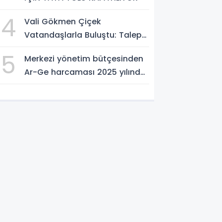
4
Vali Gökmen Çiçek
Vatandaşlarla Buluştu: Talep
ve Önerileri Yerinde Dinledi
5
Merkezi yönetim bütçesinden
Ar-Ge harcaması 2025 yılında
253 milyar 544 milyon TL oldu