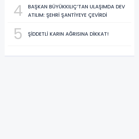
DEHB ve Disleksi Değerlendirmesinde
4
BAŞKAN BÜYÜKKILIÇ’TAN ULAŞIMDA DEV
Yapay Zekâ Dönemi
ATILIM: ŞEHRİ ŞANTİYEYE ÇEVİRDİ
5
ŞİDDETLİ KARIN AĞRISINA DİKKAT!