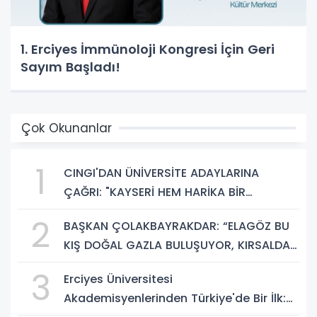
1. Erciyes İmmünoloji Kongresi İçin Geri
Sayım Başladı!
Çok Okunanlar
1
CINGI'DAN ÜNİVERSİTE ADAYLARINA
ÇAĞRI: "KAYSERİ HEM HARİKA BİR
ÜNİVERSİTE HAYATI HEM DE PARLAK BİR
2
BAŞKAN ÇOLAKBAYRAKDAR: “ELAGÖZ BU
GELECEK SUNUYOR"
KIŞ DOĞAL GAZLA BULUŞUYOR, KIRSALDA
BÜYÜK DÖNÜŞÜM BAŞLIYOR!”
3
Erciyes Üniversitesi
Akademisyenlerinden Türkiye'de Bir İlk: