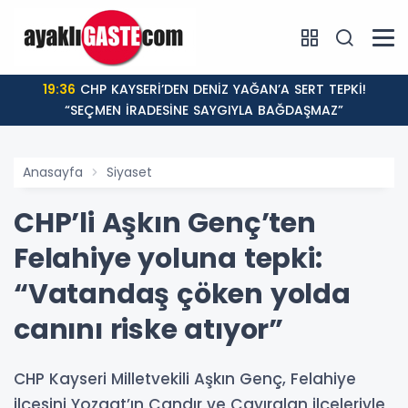
19:36
CHP KAYSERİ’DEN DENİZ YAĞAN’A SERT TEPKİ!
“SEÇMEN İRADESİNE SAYGIYLA BAĞDAŞMAZ”
Anasayfa
Siyaset
CHP’li Aşkın Genç’ten
Felahiye yoluna tepki:
“Vatandaş çöken yolda
canını riske atıyor”
CHP Kayseri Milletvekili Aşkın Genç, Felahiye
ilçesini Yozgat’ın Çandır ve Çayıralan ilçeleriyle