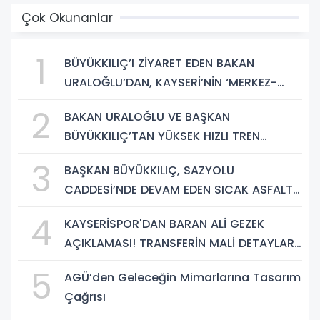
Çok Okunanlar
1
BÜYÜKKILIÇ’I ZİYARET EDEN BAKAN
URALOĞLU’DAN, KAYSERİ’NİN ‘MERKEZ-
YEREL YÖNETİM UYUMU’NA VURGU
2
BAKAN URALOĞLU VE BAŞKAN
BÜYÜKKILIÇ’TAN YÜKSEK HIZLI TREN
PROJESİNDE İNCELEME
3
BAŞKAN BÜYÜKKILIÇ, SAZYOLU
CADDESİ’NDE DEVAM EDEN SICAK ASFALT
ÇALIŞMALARINI İNCELEDİ
4
KAYSERİSPOR'DAN BARAN ALİ GEZEK
AÇIKLAMASI! TRANSFERİN MALİ DETAYLARI
BELLİ OLDU
5
AGÜ’den Geleceğin Mimarlarına Tasarım
Çağrısı