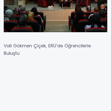
Vali Gökmen Çiçek, ERÜ’de Öğrencilerle
Buluştu
Gökmen Çiçek, Erciyes Üniversitesi Eğitim
Fakültesi Sosyal Pusula Öğrenci Kulübü
tarafından düzenlenen “Okuldan Hayata: Bir
Şehri Yönetmek” adlı panele katıldı.
Gençlerle Tecrübelerini Paylaştı