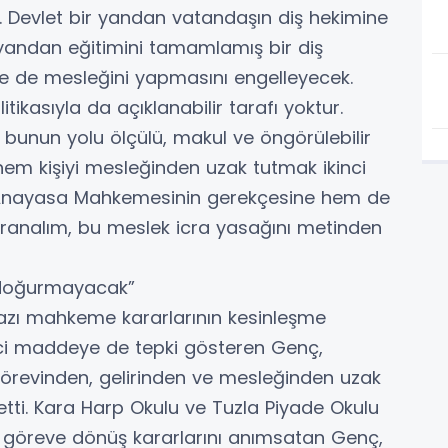
r. Devlet bir yandan vatandaşın diş hekimine
 yandan eğitimini tamamlamış bir diş
e de mesleğini yapmasını engelleyecek.
ikasıyla da açıklanabilir tarafı yoktur.
 bunun yolu ölçülü, makul ve öngörülebilir
hem kişiyi mesleğinden uzak tutmak ikinci
em Anayasa Mahkemesinin gerekçesine hem de
vranalım, bu meslek icra yasağını metinden
 doğurmayacak”
zı mahkeme kararlarının kesinleşme
ci maddeye de tepki gösteren Genç,
görevinden, gelirinden ve mesleğinden uzak
etti. Kara Harp Okulu ve Tuzla Piyade Okulu
göreve dönüş kararlarını anımsatan Genç,