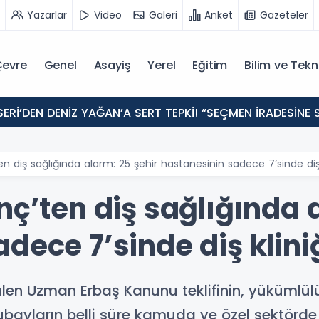
Yazarlar
Video
Galeri
Anket
Gazeteler
evre
Genel
Asayiş
Yerel
Eğitim
Bilim ve Tekn
ERİ’DEN DENİZ YAĞAN’A SERT TEPKİ! “SEÇMEN İRADESİN
en diş sağlığında alarm: 25 şehir hastanesinin sadece 7’sinde diş 
nç’ten diş sağlığında 
dece 7’sinde diş klini
len Uzman Erbaş Kanunu teklifinin, yüküml
 subayların belli süre kamuda ve özel sektörde