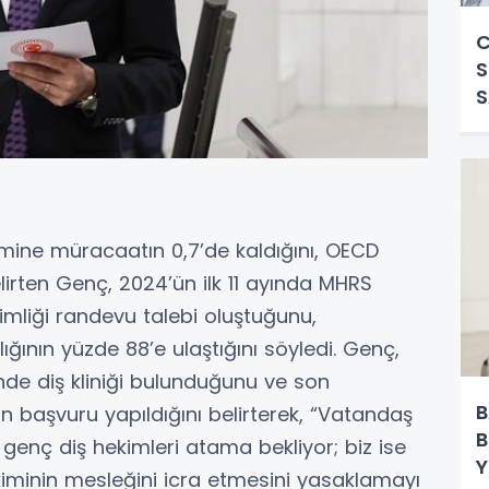
C
S
S
ekimine müracaatın 0,7’de kaldığını, OECD
lirten Genç, 2024’ün ilk 11 ayında MHRS
imliği randevu talebi oluştuğunu,
ğının yüzde 88’e ulaştığını söyledi. Genç,
nde diş kliniği bulunduğunu ve son
B
n başvuru yapıldığını belirterek, “Vatandaş
B
genç diş hekimleri atama bekliyor; biz ise
Y
ekiminin mesleğini icra etmesini yasaklamayı