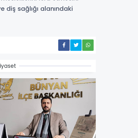
ve diş sağlığı alanındaki
iyaset