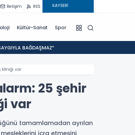
İletişim
RSS
oloji
Kültür-Sanat
Spor
19:35
E SAYGIYLA BAĞDAŞMAZ”
KAYSE
kliniği var
alarm: 25 şehir
ği var
ülüğünü tamamlamadan ayrılan
 mesleklerini icra etmesini