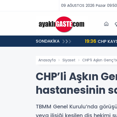
09 AĞUSTOS 2026 Pazar 09:50
Ç
19:36
SONDAKİKA
ME ZAMANI”
CHP KAYS
Anasayfa
Siyaset
CHP’li Aşkın Genç’t
CHP’li Aşkın Ge
hastanesinin sa
TBMM Genel Kurulu’nda görüşü
veya ilişiği kesilen diş hekimi