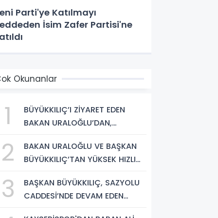
eni Parti'ye Katılmayı
eddeden İsim Zafer Partisi'ne
atıldı
ok Okunanlar
1
BÜYÜKKILIÇ’I ZİYARET EDEN
BAKAN URALOĞLU’DAN,
KAYSERİ’NİN ‘MERKEZ-YEREL
2
BAKAN URALOĞLU VE BAŞKAN
YÖNETİM UYUMU’NA VURGU
BÜYÜKKILIÇ’TAN YÜKSEK HIZLI
TREN PROJESİNDE İNCELEME
3
BAŞKAN BÜYÜKKILIÇ, SAZYOLU
CADDESİ’NDE DEVAM EDEN
SICAK ASFALT ÇALIŞMALARINI