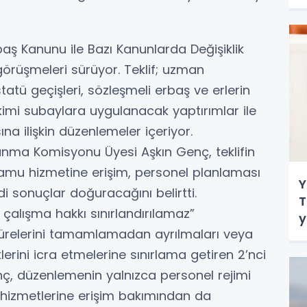
ş Kanunu ile Bazı Kanunlarda Değişiklik
görüşmeleri sürüyor. Teklif; uzman
statü geçişleri, sözleşmeli erbaş ve erlerin
imi subaylara uygulanacak yaptırımlar ile
na ilişkin düzenlemeler içeriyor.
avunma Komisyonu Üyesi Aşkın Genç, teklifin
kamu hizmetine erişim, personel planlaması
Y
i sonuçlar doğuracağını belirtti.
T
 çalışma hakkı sınırlandırılamaz”
y
sürelerini tamamlamadan ayrılmaları veya
ü
klerini icra etmelerine sınırlama getiren 2’nci
nç, düzenlemenin yalnızca personel rejimi
ı hizmetlerine erişim bakımından da