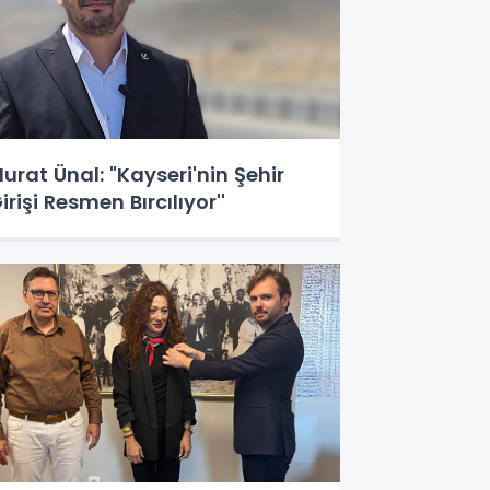
urat Ünal: "Kayseri'nin Şehir
irişi Resmen Bırcılıyor''