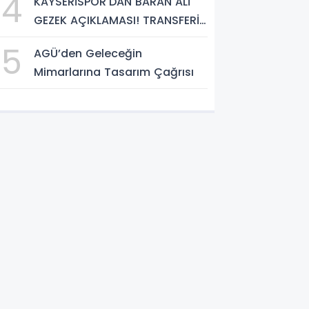
4
KAYSERİSPOR'DAN BARAN ALİ
İNCELEDİ
GEZEK AÇIKLAMASI! TRANSFERİN
MALİ DETAYLARI BELLİ OLDU
5
AGÜ’den Geleceğin
Mimarlarına Tasarım Çağrısı