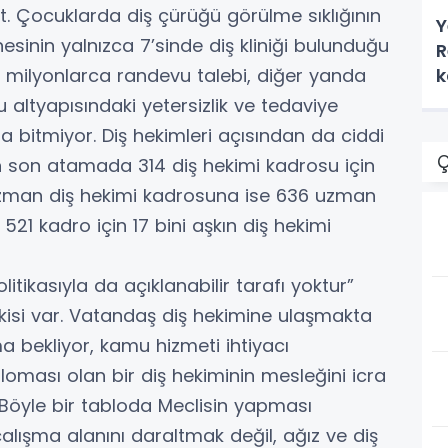
at. Çocuklarda diş çürüğü görülme sıklığının
Y
nesinin yalnızca 7’sinde diş kliniği bulunduğu
R
k
a milyonlarca randevu talebi, diğer yanda
u altyapısındaki yetersizlik ve tedaviye
a bitmiyor. Diş hekimleri açısından da ciddi
Ç
lan son atamada 314 diş hekimi kadrosu için
uzman diş hekimi kadrosuna ise 636 uzman
21 kadro için 17 bini aşkın diş hekimi
tikasıyla da açıklanabilir tarafı yoktur”
kisi var. Vatandaş diş hekimine ulaşmakta
a bekliyor, kamu hizmeti ihtiyacı
ploması olan bir diş hekiminin mesleğini icra
 Böyle bir tabloda Meclisin yapması
çalışma alanını daraltmak değil, ağız ve diş