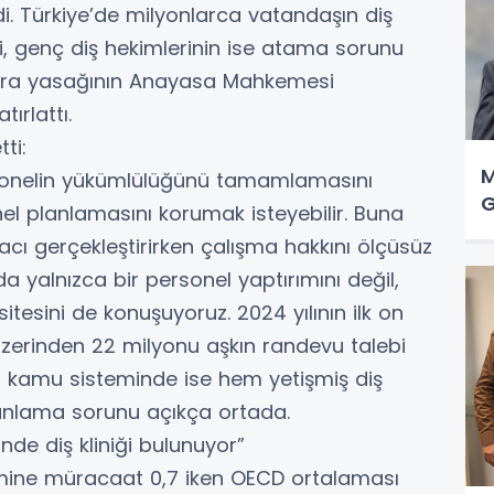
di. Türkiye’de milyonlarca vatandaşın diş
ni, genç diş hekimlerinin ise atama sorunu
 icra yasağının Anayasa Mahkemesi
ırlattı.
ti:
M
rsonelin yükümlülüğünü tamamlamasını
G
onel planlamasını korumak isteyebilir. Buna
acı gerçekleştirirken çalışma hakkını ölçüsüz
a yalnızca bir personel yaptırımını değil,
sitesini de konuşuyoruz. 2024 yılının ilk on
 üzerinden 22 milyonu aşkın randevu talebi
 kamu sisteminde ise hem yetişmiş diş
lanlama sorunu açıkça ortada.
nde diş kliniği bulunuyor”
ekimine müracaat 0,7 iken OECD ortalaması