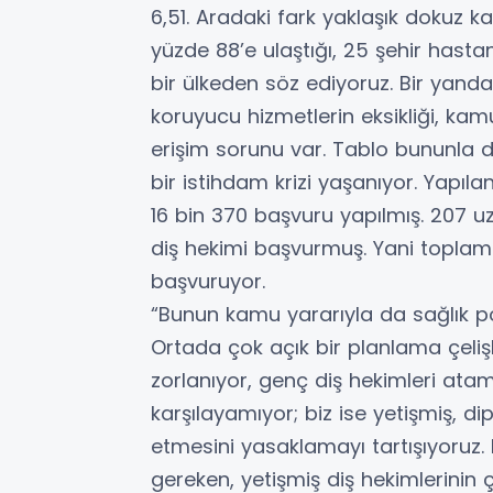
6,51. Aradaki fark yaklaşık dokuz k
yüzde 88’e ulaştığı, 25 şehir hasta
bir ülkeden söz ediyoruz. Bir yand
koruyucu hizmetlerin eksikliği, kam
erişim sorunu var. Tablo bununla d
bir istihdam krizi yaşanıyor. Yapı
16 bin 370 başvuru yapılmış. 207 
diş hekimi başvurmuş. Yani toplam 5
başvuruyor.
“Bunun kamu yararıyla da sağlık poli
Ortada çok açık bir planlama çeliş
zorlanıyor, genç diş hekimleri atam
karşılayamıyor; biz ise yetişmiş, di
etmesini yasaklamayı tartışıyoruz.
gereken, yetişmiş diş hekimlerinin 