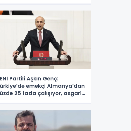
ENİ Partili Aşkın Genç:
ürkiye’de emekçi Almanya’dan
üzde 25 fazla çalışıyor, asgari
cret ayın 18 gününe yetiyor