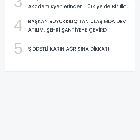
3
Akademisyenlerinden Türkiye'de Bir İlk:
DEHB ve Disleksi Değerlendirmesinde
4
BAŞKAN BÜYÜKKILIÇ’TAN ULAŞIMDA DEV
Yapay Zekâ Dönemi
ATILIM: ŞEHRİ ŞANTİYEYE ÇEVİRDİ
5
ŞİDDETLİ KARIN AĞRISINA DİKKAT!