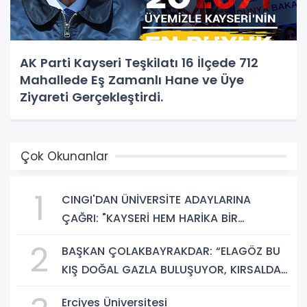
AK Parti Kayseri Teşkilatı 16 İlçede 712
Mahallede Eş Zamanlı Hane ve Üye
Ziyareti Gerçekleştirdi.
Çok Okunanlar
1
CINGI'DAN ÜNİVERSİTE ADAYLARINA
ÇAĞRI: "KAYSERİ HEM HARİKA BİR
ÜNİVERSİTE HAYATI HEM DE PARLAK BİR
2
BAŞKAN ÇOLAKBAYRAKDAR: “ELAGÖZ BU
GELECEK SUNUYOR"
KIŞ DOĞAL GAZLA BULUŞUYOR, KIRSALDA
BÜYÜK DÖNÜŞÜM BAŞLIYOR!”
Erciyes Üniversitesi