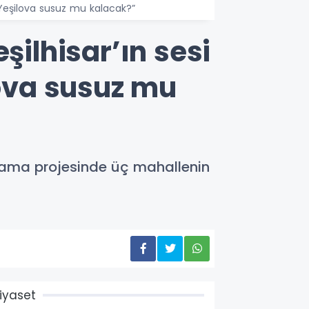
ve Yeşilova susuz mu kalacak?”
şilhisar’ın sesi
lova susuz mu
sulama projesinde üç mahallenin
iyaset