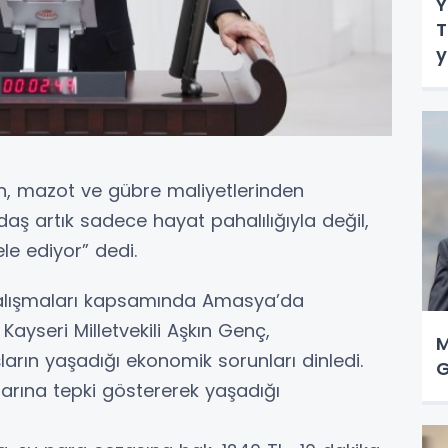
Y
T
y
ü
n, mazot ve gübre maliyetlerinden
aş artık sadece hayat pahalılığıyla değil,
e ediyor” dedi.
çalışmaları kapsamında Amasya’da
ayseri Milletvekili Aşkın Genç,
M
ların yaşadığı ekonomik sorunları dinledi.
G
larına tepki göstererek yaşadığı