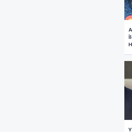
A
İ
H
G
Y