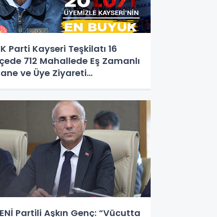
K Parti Kayseri Teşkilatı 16
lçede 712 Mahallede Eş Zamanlı
ane ve Üye Ziyareti
erçekleştirdi.
ENİ Partili Aşkın Genç: “Vücutta