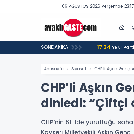
06 AĞUSTOS 2026 Perşembe 23:17
Ç
17:34
SONDAKİKA
 BİNLERCE CEZA
YENİ Partili Aşkın Genç: Türkiye’de emekçi Almanya’dan yüzde 25 fazla çalışıyor, asgari ücret ayın 18
gününe yetiyor
Anasayfa
Siyaset
CHP’li Aşkın Genç 
CHP’li Aşkın G
dinledi: “Çiftç
CHP’nin 81 ilde yürüttüğü sa
Kayseri Milletvekili Aşkın Genç,