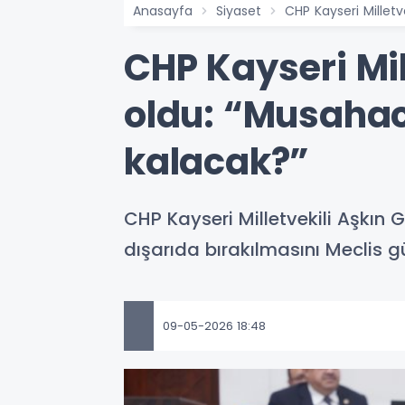
Anasayfa
Siyaset
CHP Kayseri Milletv
CHP Kayseri Mil
oldu: “Musahacı
kalacak?”
CHP Kayseri Milletvekili Aşkın 
dışarıda bırakılmasını Meclis 
09-05-2026 18:48