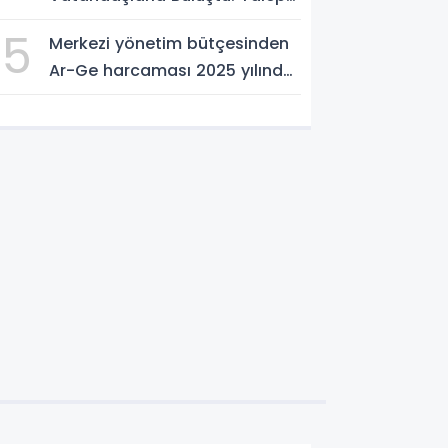
ve Önerileri Yerinde Dinledi
5
Merkezi yönetim bütçesinden
Ar-Ge harcaması 2025 yılında
253 milyar 544 milyon TL oldu