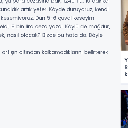
, şu para cezasına bak, 1240 TL… 10 dakika
unaldık artık yeter. Köyde duruyoruz, kendi
 kesemiyoruz. Dün 5-6 çuval keseyim
ldi, 8 bin lira ceza yazdı. Köylü de mağdur,
k, nasıl olacak? Bizde bu hata da. Böyle
i artışın altından kalkamadıklarını belirterek
Y
R
k