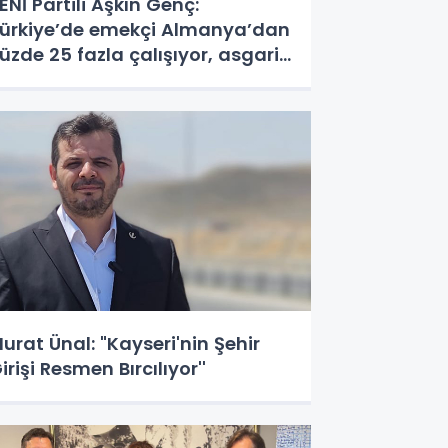
ENİ Partili Aşkın Genç:
ürkiye’de emekçi Almanya’dan
üzde 25 fazla çalışıyor, asgari
cret ayın 18 gününe yetiyor
urat Ünal: "Kayseri'nin Şehir
irişi Resmen Bırcılıyor''