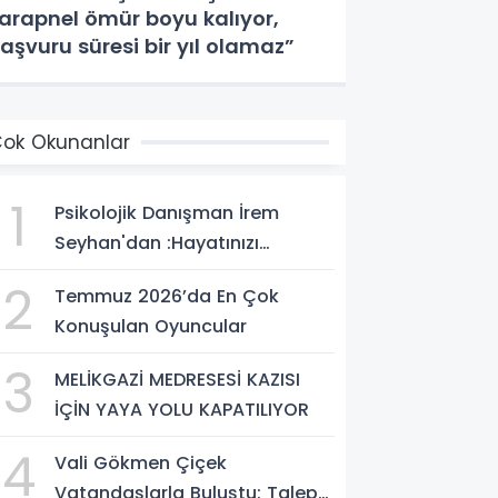
arapnel ömür boyu kalıyor,
aşvuru süresi bir yıl olamaz”
ok Okunanlar
1
Psikolojik Danışman İrem
Seyhan'dan :Hayatınızı
Değiştirecek Çağrı:
2
Temmuz 2026’da En Çok
Potansiyelinizi Keşfetmek İçin
Konuşulan Oyuncular
İlk Adımı Atın!
3
MELİKGAZİ MEDRESESİ KAZISI
İÇİN YAYA YOLU KAPATILIYOR
4
Vali Gökmen Çiçek
Vatandaşlarla Buluştu: Talep