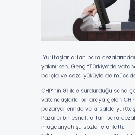
Yurttaşlar artan para cezalarında
yakınırken, Genç “Türkiye’de vatand
borçla ve ceza yüküyle de mücadel
CHP’nin 81 ilde sürdürdüğü saha 
vatandaşlarla bir araya gelen CHP K
pazaryerlerinde ve kırsalda yurttaş
Pazarcı bir esnaf, artan para ceza
mağduriyeti şu sözlerle anlattı: