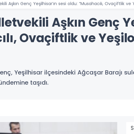
ekili Aşkın Genç Yeşilhisar’ın sesi oldu: “Musahacılı, Ovaçiftlik 
letvekili Aşkın Genç Ye
lı, Ovaçiftlik ve Yeşi
Genç, Yeşilhisar ilçesindeki Ağcaşar Barajı 
gündemine taşıdı.
S