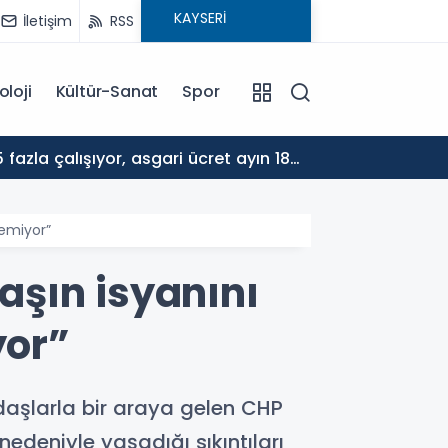
İletişim
RSS
oloji
Kültür-Sanat
Spor
17:30
ALTYA
nemiyor”
şın isyanını
yor”
aşlarla bir araya gelen CHP
nedeniyle yaşadığı sıkıntıları