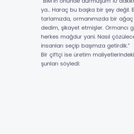
“BİM’in önünde durmuşum 10 dakika
ya… Haraç bu başka bir şey değil. B
tarlamızda, ormanımızda bir ağaç
dedim, şikayet etmişler. Ormancı ge
herkes mağdur yani. Nasıl çözülece
insanları seçip başımıza getirdik.”
Bir çiftçi ise üretim maliyetlerindek
şunları söyledi: