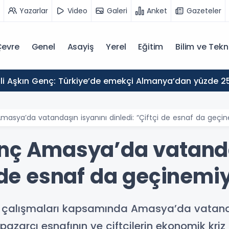
Yazarlar
Video
Galeri
Anket
Gazeteler
evre
Genel
Asayiş
Yerel
Eğitim
Bilim ve Tekn
Amasya’da vatandaşın isyanını dinledi: “Çiftçi de esnaf da geçi
enç Amasya’da vatanda
i de esnaf da geçinemi
ha çalışmaları kapsamında Amasya’da vatand
 pazarcı esnafının ve çiftçilerin ekonomik kriz 