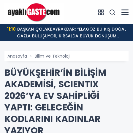
11:10
BAŞKAN ÇOLAKBAYRAKDAR: “ELAGÖZ BU KIŞ DOĞAL
GAZLA BULUŞUYOR, KIRSALDA BÜYÜK DÖNÜŞÜM
BAŞLIYOR!”
Anasayfa
Bilim ve Teknoloji
BÜYÜKŞEHİR’İN BİLİŞİM
AKADEMİSİ, SCIENTIX
2026’YA EV SAHİPLİĞİ
YAPTI: GELECEĞİN
KODLARINI KADINLAR
YAZIYOR