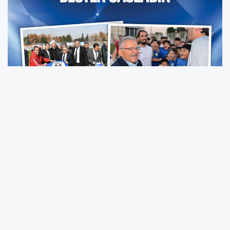
SPORUN VE SPORCUNUN DOSTU BAŞKAN
BÜYÜKKILIÇ’TAN AMATÖR SPORA 5,6 MİLYON
TL’LİK DEV DESTEK
Kayseri Büyükşehir Belediye Başkanı Dr.
Memduh Büyükkılıç, son 6 yılı aşkın sürede
amatör spor kulüplerine toplam 5 milyon 612