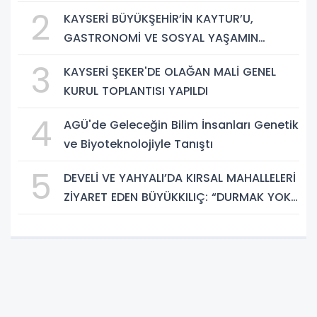
2
KAYSERİ BÜYÜKŞEHİR’İN KAYTUR’U,
GASTRONOMİ VE SOSYAL YAŞAMIN
GÜÇLÜ ADRESİ
3
KAYSERİ ŞEKER'DE OLAĞAN MALİ GENEL
KURUL TOPLANTISI YAPILDI
4
AGÜ'de Geleceğin Bilim İnsanları Genetik
ve Biyoteknolojiyle Tanıştı
5
DEVELİ VE YAHYALI’DA KIRSAL MAHALLELERİ
ZİYARET EDEN BÜYÜKKILIÇ: “DURMAK YOK.
HİZMETE, KOŞMAYA DEVAM”