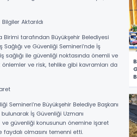
ilgiler Aktarıldı
a Birimi tarafından Büyükşehir Belediyesi
ş Sağlığı ve Güvenliği Semineri’nde İş
ş sağlığı ile güvenliği noktasında önemli ve
B
k önlemler ve risk, tehlike gibi kavramları da
G
B
Y
aret
nliği Semineri’ne Büyükşehir Belediye Başkanı
 bulunarak İş Güvenliği Uzmanı
lığı ve güvenliği konusunun önemine işaret
e faydalı olmasını temenni etti.