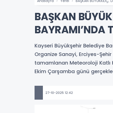
Anasayfa
Yerel
BAŞKAN BÜYÜKKILIÇ, 
BAŞKAN BÜYÜKK
BAYRAMI’NDA 
Kayseri Büyükşehir Belediye B
Organize Sanayi, Erciyes-Şehir
tamamlanan Meteoroloji Katlı K
Ekim Çarşamba günü gerçekleşt
27-10-2025 12:42