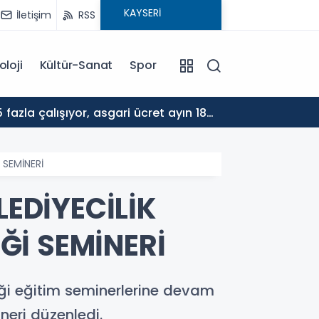
İletişim
RSS
oloji
Kültür-Sanat
Spor
17:30
ALTYA
 SEMİNERİ
LEDİYECİLİK
İĞİ SEMİNERİ
diği eğitim seminerlerine devam
neri düzenledi.