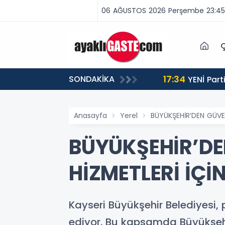
06 AĞUSTOS 2026 Perşembe 23:45
Ç
17:34
SONDAKİKA
 BİNLERCE CEZA
YENİ Partili Aşkın Genç: Türkiye’de emekçi Almanya’dan yüzde 25 fazla çalışıyor, asgari ücret ayın 18
gününe yetiyor
Anasayfa
Yerel
BÜYÜKŞEHİR’DEN GÜVENL
BÜYÜKŞEHİR’DEN
HİZMETLERİ İÇİN
Kayseri Büyükşehir Belediyesi, 
ediyor. Bu kapsamda Büyükşehir