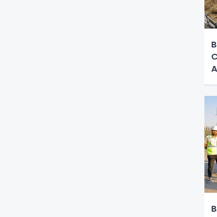
B
C
A
B