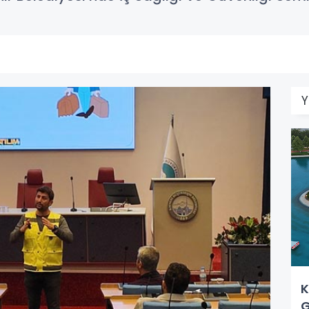
Y
K
G