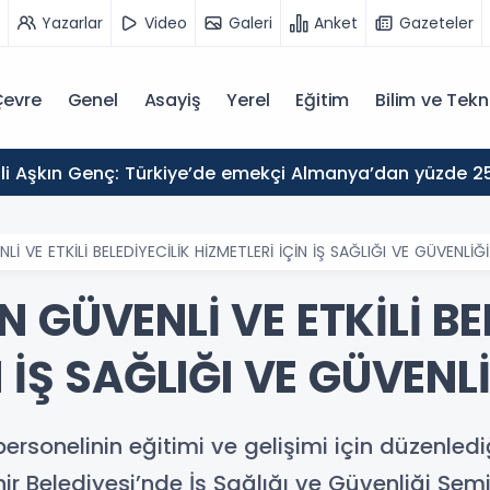
Yazarlar
Video
Galeri
Anket
Gazeteler
evre
Genel
Asayiş
Yerel
Eğitim
Bilim ve Tekn
İ VE ETKİLİ BELEDİYECİLİK HİZMETLERİ İÇİN İŞ SAĞLIĞI VE GÜVENLİĞİ
 GÜVENLİ VE ETKİLİ BE
 İŞ SAĞLIĞI VE GÜVENL
personelinin eğitimi ve gelişimi için düzenle
 Belediyesi’nde İş Sağlığı ve Güvenliği Semi