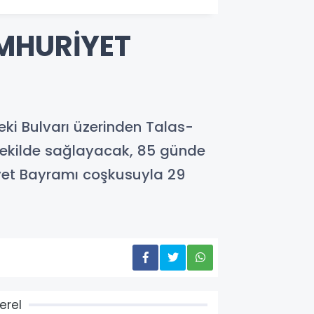
UMHURİYET
ki Bulvarı üzerinden Talas-
 şekilde sağlayacak, 85 günde
iyet Bayramı coşkusuyla 29
erel