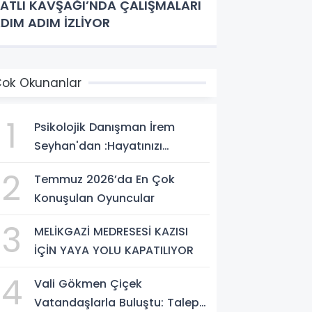
ATLI KAVŞAĞI’NDA ÇALIŞMALARI
DIM ADIM İZLİYOR
ok Okunanlar
1
Psikolojik Danışman İrem
Seyhan'dan :Hayatınızı
Değiştirecek Çağrı:
2
Temmuz 2026’da En Çok
Potansiyelinizi Keşfetmek İçin
Konuşulan Oyuncular
İlk Adımı Atın!
3
MELİKGAZİ MEDRESESİ KAZISI
İÇİN YAYA YOLU KAPATILIYOR
4
Vali Gökmen Çiçek
Vatandaşlarla Buluştu: Talep