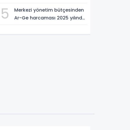
ve Önerileri Yerinde Dinledi
5
Merkezi yönetim bütçesinden
Ar-Ge harcaması 2025 yılında
253 milyar 544 milyon TL oldu