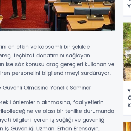
Y
ini en etkin ve kapsamlı bir şekilde
gereç, teçhizat donatımını sağlayan
tan ise söz konusu araç gereçleri kullanan ve
tiren personelini bilgilendirmeyi sürdürüyor.
ve Güvenli Olmasına Yönelik Seminer
Y
Ö
ekli önlemlerin alınmasına, faaliyetlerin
K
irilebileceğine ve olası bir tehlike durumunda
D
ti bilgileri içeren iş sağlığı ve güvenliği
an İş Güvenliği Uzmanı Erhan Erensayın,