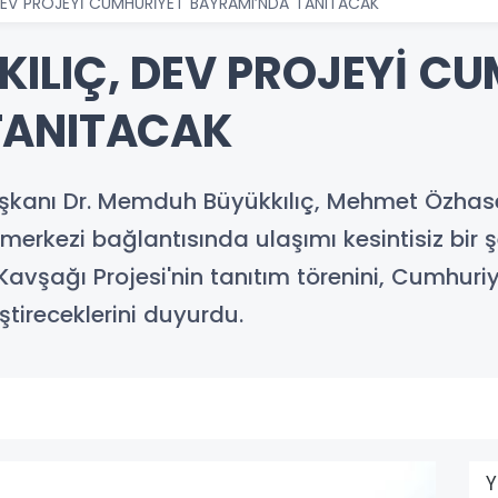
DEV PROJEYİ CUMHURİYET BAYRAMI’NDA TANITACAK
ILIÇ, DEV PROJEYİ C
TANITACAK
aşkanı Dr. Memduh Büyükkılıç, Mehmet Özhase
 merkezi bağlantısında ulaşımı kesintisiz bir
avşağı Projesi'nin tanıtım törenini, Cumhur
ireceklerini duyurdu.
Y