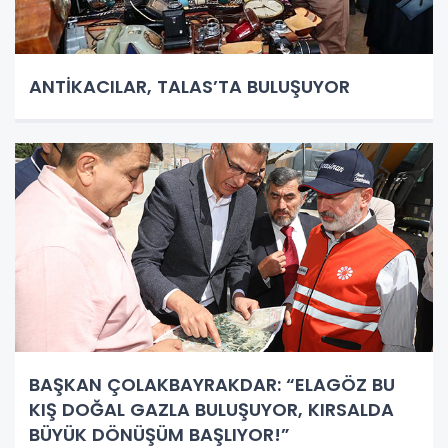
ANTİKACILAR, TALAS’TA BULUŞUYOR
BAŞKAN ÇOLAKBAYRAKDAR: “ELAGÖZ BU
KIŞ DOĞAL GAZLA BULUŞUYOR, KIRSALDA
BÜYÜK DÖNÜŞÜM BAŞLIYOR!”