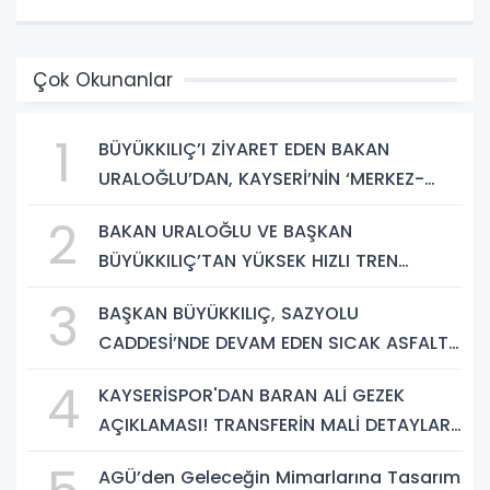
Çok Okunanlar
1
BÜYÜKKILIÇ’I ZİYARET EDEN BAKAN
URALOĞLU’DAN, KAYSERİ’NİN ‘MERKEZ-
YEREL YÖNETİM UYUMU’NA VURGU
2
BAKAN URALOĞLU VE BAŞKAN
BÜYÜKKILIÇ’TAN YÜKSEK HIZLI TREN
PROJESİNDE İNCELEME
3
BAŞKAN BÜYÜKKILIÇ, SAZYOLU
CADDESİ’NDE DEVAM EDEN SICAK ASFALT
ÇALIŞMALARINI İNCELEDİ
4
KAYSERİSPOR'DAN BARAN ALİ GEZEK
AÇIKLAMASI! TRANSFERİN MALİ DETAYLARI
BELLİ OLDU
AGÜ’den Geleceğin Mimarlarına Tasarım