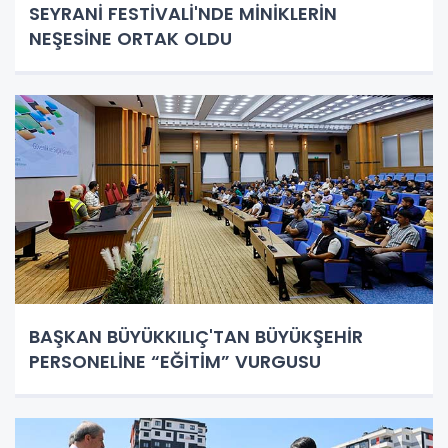
SEYRANİ FESTİVALİ'NDE MİNİKLERİN
NEŞESİNE ORTAK OLDU
BAŞKAN BÜYÜKKILIÇ'TAN BÜYÜKŞEHİR
PERSONELİNE “EĞİTİM” VURGUSU