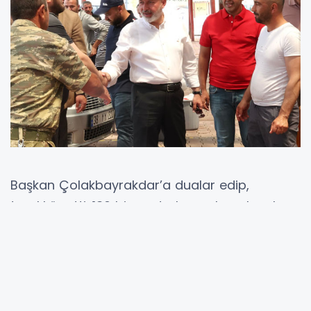
Başkan Çolakbayrakdar’a dualar edip,
teşekkür etti. 130 bin metrekare alana kurulan
ve Türkiye’de sayılı olan kurban kesim ve satış
alanıyla örnek olduklarını kaydeden Kocasinan
Belediye Başkanı Ahmet Çolakbayrakdar;
“Bundan sonrada Kocasinan’ı ve şehrimizi
daha güzel bir noktaya taşımak için