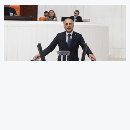
Bütçenin Türkiye’nin gerçek ihtiyaçlarından
koptuğunu belirten Genç, “Bu ülkede vatandaş
yoksullukla mücadele ederken, gençler iş
bulamazken, esnaf dükkân kapatırken; Saray’a
bağlı kurumların bütçesi şişiriliyor, üstelik