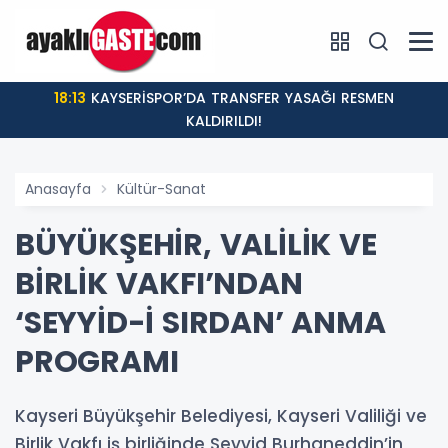
18:13
KAYSERİSPOR’DA TRANSFER YASAĞI RESMEN
KALDIRILDI!
Anasayfa
Kültür-Sanat
BÜYÜKŞEHİR, VALİLİK VE
BİRLİK VAKFI’NDAN
‘SEYYİD-İ SIRDAN’ ANMA
PROGRAMI
Kayseri Büyükşehir Belediyesi, Kayseri Valiliği ve
Birlik Vakfı iş birliğinde Seyyid Burhaneddin’in