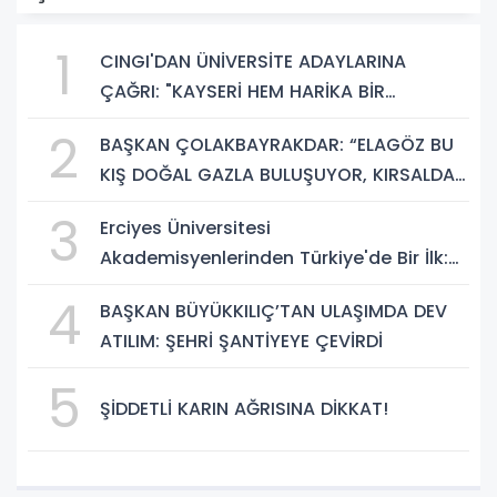
1
CINGI'DAN ÜNİVERSİTE ADAYLARINA
ÇAĞRI: "KAYSERİ HEM HARİKA BİR
ÜNİVERSİTE HAYATI HEM DE PARLAK BİR
2
BAŞKAN ÇOLAKBAYRAKDAR: “ELAGÖZ BU
GELECEK SUNUYOR"
KIŞ DOĞAL GAZLA BULUŞUYOR, KIRSALDA
BÜYÜK DÖNÜŞÜM BAŞLIYOR!”
3
Erciyes Üniversitesi
Akademisyenlerinden Türkiye'de Bir İlk:
DEHB ve Disleksi Değerlendirmesinde
4
BAŞKAN BÜYÜKKILIÇ’TAN ULAŞIMDA DEV
Yapay Zekâ Dönemi
ATILIM: ŞEHRİ ŞANTİYEYE ÇEVİRDİ
5
ŞİDDETLİ KARIN AĞRISINA DİKKAT!