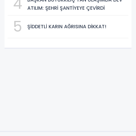
4
Yapay Zekâ Dönemi
ATILIM: ŞEHRİ ŞANTİYEYE ÇEVİRDİ
5
ŞİDDETLİ KARIN AĞRISINA DİKKAT!