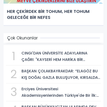
HER ÇEKİRDEK BİR TOHUM, HER TOHUM
GELECEĞE BİR NEFES
Çok Okunanlar
1
CINGI'DAN ÜNİVERSİTE ADAYLARINA
ÇAĞRI: "KAYSERİ HEM HARİKA BİR
ÜNİVERSİTE HAYATI HEM DE PARLAK BİR
2
BAŞKAN ÇOLAKBAYRAKDAR: “ELAGÖZ BU
GELECEK SUNUYOR"
KIŞ DOĞAL GAZLA BULUŞUYOR, KIRSALDA
BÜYÜK DÖNÜŞÜM BAŞLIYOR!”
3
Erciyes Üniversitesi
Akademisyenlerinden Türkiye'de Bir İlk:
DEHB ve Disleksi Değerlendirmesinde
BAŞKAN BÜYÜKKILIÇ’TAN ULAŞIMDA DEV