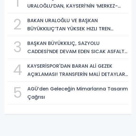
1
URALOĞLU’DAN, KAYSERİ’NİN ‘MERKEZ-
YEREL YÖNETİM UYUMU’NA VURGU
2
BAKAN URALOĞLU VE BAŞKAN
BÜYÜKKILIÇ’TAN YÜKSEK HIZLI TREN
PROJESİNDE İNCELEME
3
BAŞKAN BÜYÜKKILIÇ, SAZYOLU
CADDESİ’NDE DEVAM EDEN SICAK ASFALT
ÇALIŞMALARINI İNCELEDİ
4
KAYSERİSPOR'DAN BARAN ALİ GEZEK
AÇIKLAMASI! TRANSFERİN MALİ DETAYLARI
BELLİ OLDU
5
AGÜ’den Geleceğin Mimarlarına Tasarım
Çağrısı