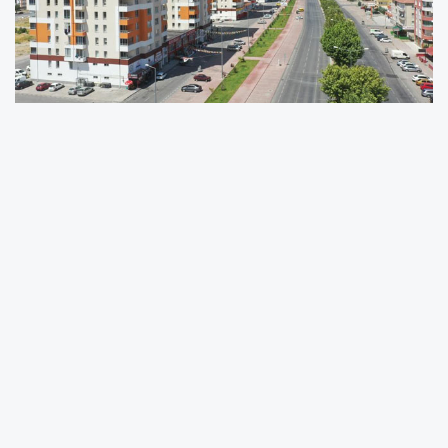
İlk el konut satışları 40 bin 306, ikinci el konut
satışları 86 bin 502 olarak gerçekleşti
Türkiye genelinde ilk el konut satış sayısı Nisan
ayında bir önceki yılın aynı ayına göre %9,6
oranında artarak 40 bin 306 oldu. İkinci el
konut satışları ise Nisan ayında bir önceki yılın
aynı ayına göre %0,3 oranında azalarak 86 bin
502 oldu. Toplam konut satışları içinde ilk el
konut satışlarının payı %31,8, ikinci el konut
satışlarının payı %68,2 oldu.