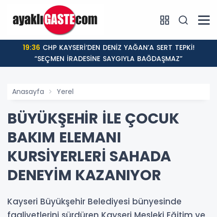
19:36
CHP KAYSERİ’DEN DENİZ YAĞAN’A SERT TEPKİ!
“SEÇMEN İRADESİNE SAYGIYLA BAĞDAŞMAZ”
Anasayfa
Yerel
BÜYÜKŞEHİR İLE ÇOCUK
BAKIM ELEMANI
KURSİYERLERİ SAHADA
DENEYİM KAZANIYOR
Kayseri Büyükşehir Belediyesi bünyesinde
faaliyetlerini sürdüren Kayseri Mesleki Eğitim ve