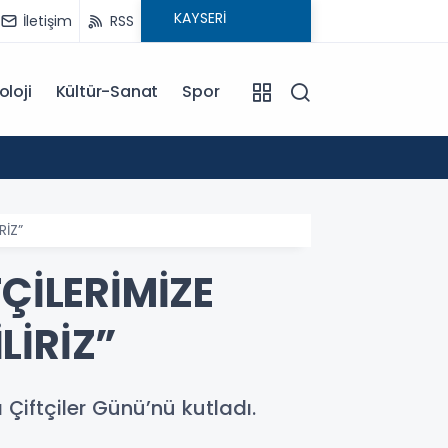
İletişim
RSS
oloji
Kültür-Sanat
Spor
17:28
Murat 
RİZ”
ÇİLERİMİZE
LİRİZ”
Çiftçiler Günü’nü kutladı.