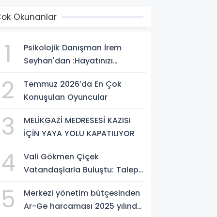
ok Okunanlar
1
Psikolojik Danışman İrem
Seyhan'dan :Hayatınızı
Değiştirecek Çağrı:
2
Temmuz 2026’da En Çok
Potansiyelinizi Keşfetmek İçin
Konuşulan Oyuncular
İlk Adımı Atın!
3
MELİKGAZİ MEDRESESİ KAZISI
İÇİN YAYA YOLU KAPATILIYOR
4
Vali Gökmen Çiçek
Vatandaşlarla Buluştu: Talep
ve Önerileri Yerinde Dinledi
5
Merkezi yönetim bütçesinden
Ar-Ge harcaması 2025 yılında