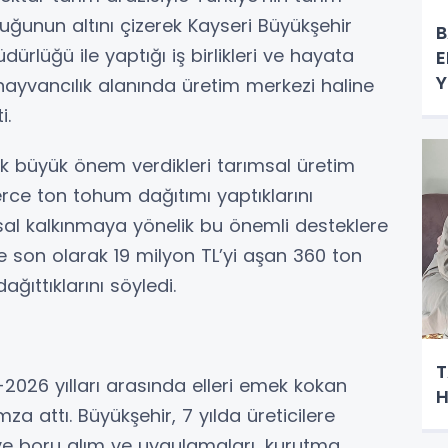
uğunun altını çizerek Kayseri Büyükşehir
B
ürlüğü ile yaptığı iş birlikleri ve hayata
E
Y
e hayvancılık alanında üretim merkezi haline
i.
ak büyük önem verdikleri tarımsal üretim
lerce ton tohum dağıtımı yaptıklarını
msal kalkınmaya yönelik bu önemli desteklere
e son olarak 19 milyon TL’yi aşan 360 ton
ıttıklarını söyledi.
T
-2026 yılları arasında elleri emek kokan
H
mza attı. Büyükşehir, 7 yılda üreticilere
i ve boru alım ve uygulamaları, kurutma