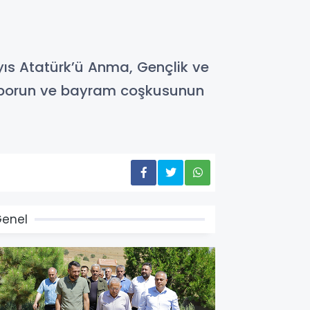
yıs Atatürk’ü Anma, Gençlik ve
i sporun ve bayram coşkusunun
enel