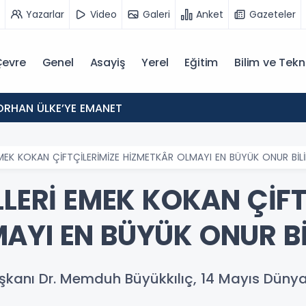
Yazarlar
Video
Galeri
Anket
Gazeteler
evre
Genel
Asayiş
Yerel
Eğitim
Bilim ve Tekn
ORHAN ÜLKE’YE EMANET
 EMEK KOKAN ÇİFTÇİLERİMİZE HİZMETKÂR OLMAYI EN BÜYÜK ONUR BİLİ
LLERİ EMEK KOKAN ÇİFT
AYI EN BÜYÜK ONUR Bİ
şkanı Dr. Memduh Büyükkılıç, 14 Mayıs Dünya 