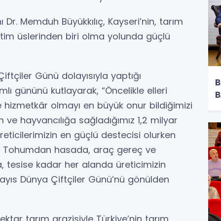
 Dr. Memduh Büyükkılıç, Kayseri’nin, tarım
etim üslerinden biri olma yolunda güçlü
iftçiler Günü dolayısıyla yaptığı
B
lı gününü kutlayarak, “Öncelikle elleri
B
e hizmetkâr olmayı en büyük onur bildiğimizi
m ve hayvancılığa sağladığımız 1,2 milyar
üreticilerimizin en güçlü destecisi olurken
uk. Tohumdan hasada, araç gereç ve
tesise kadar her alanda üreticimizin
 Mayıs Dünya Çiftçiler Günü’nü gönülden
hektar tarım arazisiyle Türkiye’nin tarım