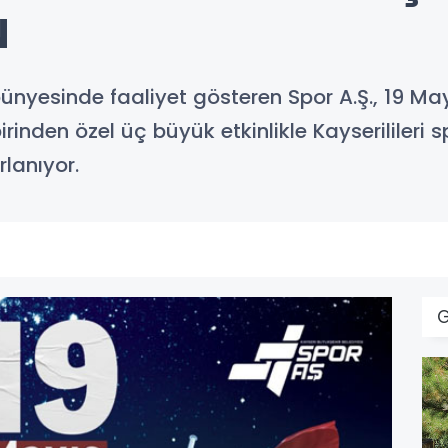
N
bünyesinde faaliyet gösteren Spor A.Ş., 19 Ma
inden özel üç büyük etkinlikle Kayserililer
lanıyor.
G