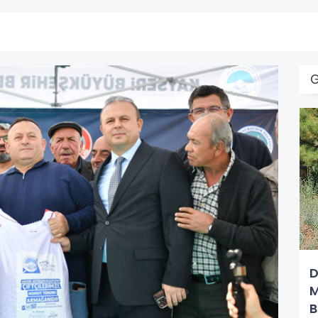
G
D
M
B