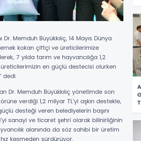
H
ı Dr. Memduh Büyükkılıç, 14 Mayıs Dünya
i emek kokan çiftçi ve üreticilerimize
rek, 7 yılda tarım ve hayvancılığa 1,2
 üreticilerimizin en güçlü destecisi olurken
” dedi.
A
şkan Dr. Memduh Büyükkılıç yönetimde son
G
örüne verdiği 1,2 milyar TL’yi aşkın destekle,
T
güçlü desteği veren belediyelerin başını
yi sanayi ve ticaret şehri olarak bilinirliğinin
yvancılık alanında da söz sahibi bir üretim
nı hız kesmeden sürdürüyor.