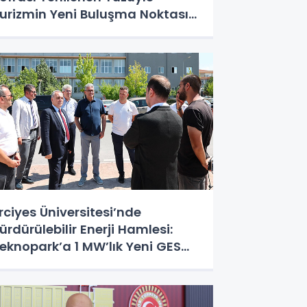
urizmin Yeni Buluşma Noktası
ldu”
rciyes Üniversitesi’nde
ürdürülebilir Enerji Hamlesi:
eknopark’a 1 MW’lık Yeni GES
atırımı