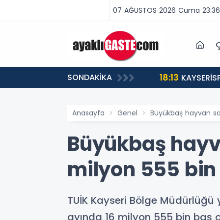
07 AĞUSTOS 2026 Cuma 23:36
Ç
18:13
SONDAKİKA
ABA VAR, MÜCADELE VAR!”
KAYSERİS
Anasayfa
Genel
Büyükbaş hayvan sayı
Büyükbaş hayva
milyon 555 bin
TUİK Kayseri Bölge Müdürlüğü ye
ayında 16 milyon 555 bin baş 