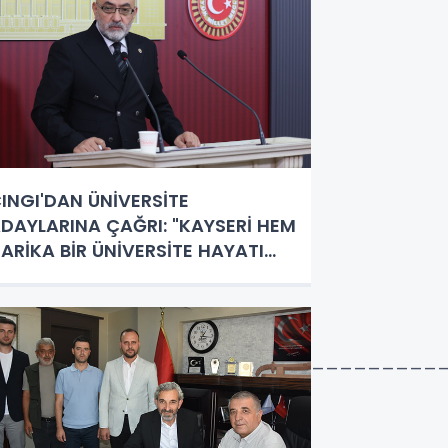
INGI'DAN ÜNİVERSİTE
DAYLARINA ÇAĞRI: "KAYSERİ HEM
ARİKA BİR ÜNİVERSİTE HAYATI
EM DE PARLAK BİR GELECEK
UNUYOR"
________________________________