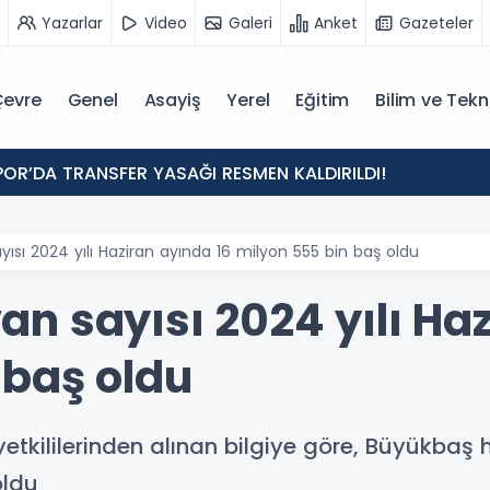
Yazarlar
Video
Galeri
Anket
Gazeteler
evre
Genel
Asayiş
Yerel
Eğitim
Bilim ve Tekn
POR’DA TRANSFER YASAĞI RESMEN KALDIRILDI!
sı 2024 yılı Haziran ayında 16 milyon 555 bin baş oldu
n sayısı 2024 yılı Haz
 baş oldu
tkililerinden alınan bilgiye göre, Büyükbaş 
oldu