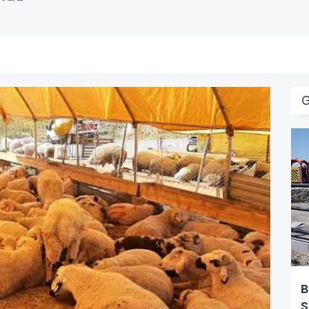
G
B
S