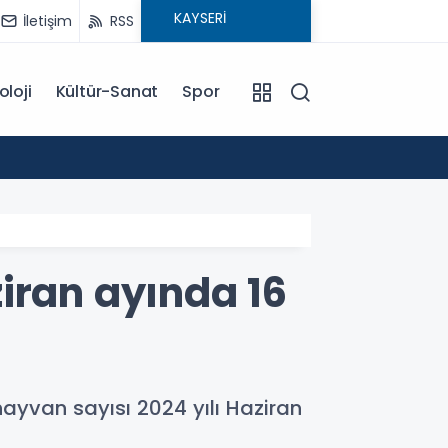
İletişim
RSS
oloji
Kültür-Sanat
Spor
18:00
EĞİTİM KOÇU İREM SEYHAN'DAN DİKKAT ÇEKEN AÇIKLAMA: BAŞARI SADECE ÇALIŞMAKLA DEĞİL, DOĞRU
YÖNLENMEKLE
iran ayında 16
hayvan sayısı 2024 yılı Haziran