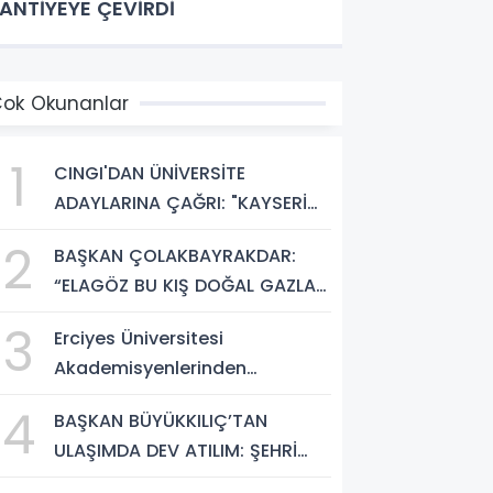
ANTİYEYE ÇEVİRDİ
ok Okunanlar
1
CINGI'DAN ÜNİVERSİTE
ADAYLARINA ÇAĞRI: "KAYSERİ
HEM HARİKA BİR ÜNİVERSİTE
2
BAŞKAN ÇOLAKBAYRAKDAR:
HAYATI HEM DE PARLAK BİR
“ELAGÖZ BU KIŞ DOĞAL GAZLA
GELECEK SUNUYOR"
BULUŞUYOR, KIRSALDA BÜYÜK
3
Erciyes Üniversitesi
DÖNÜŞÜM BAŞLIYOR!”
Akademisyenlerinden
Türkiye'de Bir İlk: DEHB ve
4
BAŞKAN BÜYÜKKILIÇ’TAN
Disleksi Değerlendirmesinde
ULAŞIMDA DEV ATILIM: ŞEHRİ
Yapay Zekâ Dönemi
ŞANTİYEYE ÇEVİRDİ