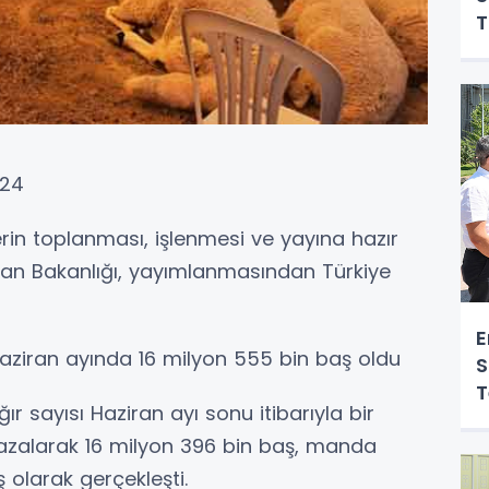
T
O
024
erin toplanması, işlenmesi ve yayına hazır
an Bakanlığı, yayımlanmasından Türkiye
E
Haziran ayında 16 milyon 555 bin baş oldu
S
T
r sayısı Haziran ayı sonu itibarıyla bir
Y
2 azalarak 16 milyon 396 bin baş, manda
 olarak gerçekleşti.