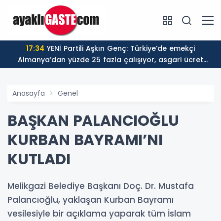
17:34
YENİ Partili Aşkın Genç: Türkiye’de emekçi
Almanya’dan yüzde 25 fazla çalışıyor, asgari ücret
ayın 18 gününe yetiyor
Anasayfa
Genel
BAŞKAN PALANCIOĞLU
KURBAN BAYRAMI’NI
KUTLADI
Melikgazi Belediye Başkanı Doç. Dr. Mustafa
Palancıoğlu, yaklaşan Kurban Bayramı
vesilesiyle bir açıklama yaparak tüm İslam