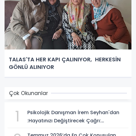
TALAS'TA HER KAPI ÇALINIYOR, HERKESİN
GÖNLÜ ALINIYOR
Çok Okunanlar
1
Psikolojik Danışman İrem Seyhan'dan
:Hayatınızı Değiştirecek Çağrı:
Potansiyelinizi Keşfetmek İçin İlk Adımı
Temmuz 2026’da En Çok Konuşulan