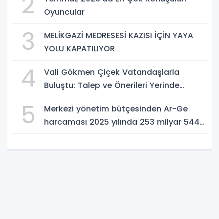
2
Atın!
Oyuncular
3
MELİKGAZİ MEDRESESİ KAZISI İÇİN YAYA
YOLU KAPATILIYOR
4
Vali Gökmen Çiçek Vatandaşlarla
Buluştu: Talep ve Önerileri Yerinde
Dinledi
5
Merkezi yönetim bütçesinden Ar-Ge
harcaması 2025 yılında 253 milyar 544
milyon TL oldu