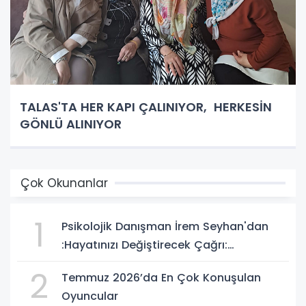
TALAS'TA HER KAPI ÇALINIYOR, HERKESİN
GÖNLÜ ALINIYOR
Çok Okunanlar
1
Psikolojik Danışman İrem Seyhan'dan
:Hayatınızı Değiştirecek Çağrı:
Potansiyelinizi Keşfetmek İçin İlk Adımı
2
Temmuz 2026’da En Çok Konuşulan
Atın!
Oyuncular