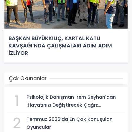
BAŞKAN BÜYÜKKILIÇ, KARTAL KATLI
KAVŞAĞI’NDA ÇALIŞMALARI ADIM ADIM
İZLİYOR
Çok Okunanlar
1
Psikolojik Danışman İrem Seyhan'dan
:Hayatınızı Değiştirecek Çağrı:
Potansiyelinizi Keşfetmek İçin İlk Adımı
2
Temmuz 2026’da En Çok Konuşulan
Atın!
Oyuncular