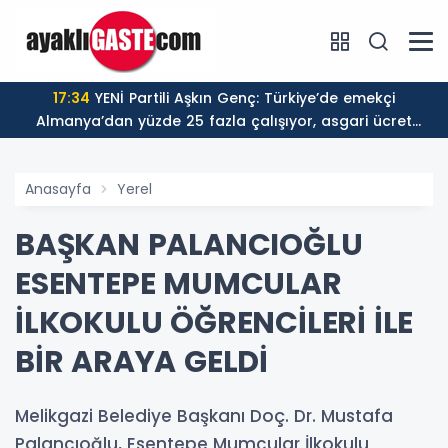
17:34
YENİ Partili Aşkın Genç: Türkiye’de emekçi
Almanya’dan yüzde 25 fazla çalışıyor, asgari ücret
ayın 18 gününe yetiyor
Anasayfa
Yerel
BAŞKAN PALANCIOĞLU
ESENTEPE MUMCULAR
İLKOKULU ÖĞRENCİLERİ İLE
BİR ARAYA GELDİ
Melikgazi Belediye Başkanı Doç. Dr. Mustafa
Palancıoğlu, Esentepe Mumcular İlkokulu