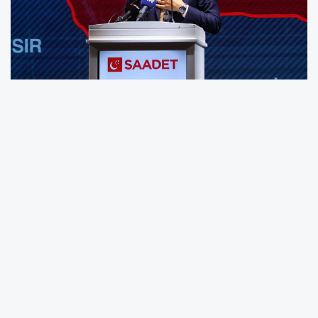
“Faizsiz Türkiye” istediklerini dile getiren Arıkan,
2025 yılının ilk 6 aylık döneminde 1 trilyon 111
milyar TL’lik faiz ödemesi yapıldığını aktararak,
“1 trilyon 111 milyar lira ne demek biliyor
musunuz? 74 bin litre kapasiteli, 346 tane
Boeing 747 su tankeri uçağı demek. 17 bin litre
kapasiteli, 1.094 tane Mi-26TP yangın
söndürme helikopteri demek” ifadelerini
kullandı.
ÖTV ve KDV gibi dolaylı vergilerle oluşturulan