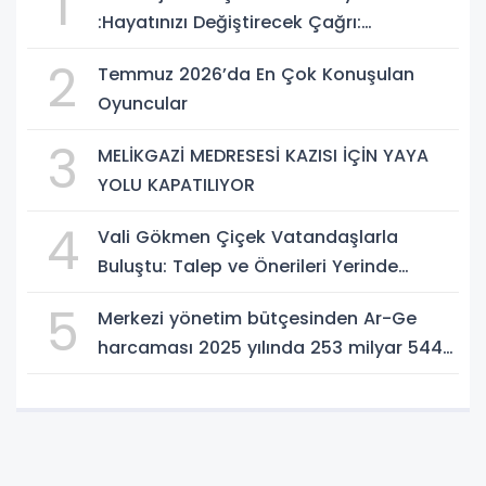
1
:Hayatınızı Değiştirecek Çağrı:
Potansiyelinizi Keşfetmek İçin İlk Adımı
2
Temmuz 2026’da En Çok Konuşulan
Atın!
Oyuncular
3
MELİKGAZİ MEDRESESİ KAZISI İÇİN YAYA
YOLU KAPATILIYOR
4
Vali Gökmen Çiçek Vatandaşlarla
Buluştu: Talep ve Önerileri Yerinde
Dinledi
5
Merkezi yönetim bütçesinden Ar-Ge
harcaması 2025 yılında 253 milyar 544
milyon TL oldu