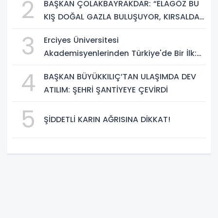
2
BAŞKAN ÇOLAKBAYRAKDAR: “ELAGÖZ BU
GELECEK SUNUYOR"
KIŞ DOĞAL GAZLA BULUŞUYOR, KIRSALDA
BÜYÜK DÖNÜŞÜM BAŞLIYOR!”
3
Erciyes Üniversitesi
Akademisyenlerinden Türkiye'de Bir İlk:
DEHB ve Disleksi Değerlendirmesinde
4
BAŞKAN BÜYÜKKILIÇ’TAN ULAŞIMDA DEV
Yapay Zekâ Dönemi
ATILIM: ŞEHRİ ŞANTİYEYE ÇEVİRDİ
5
ŞİDDETLİ KARIN AĞRISINA DİKKAT!