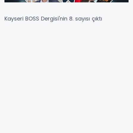
Kayseri BOSS Dergisi'nin 8. sayısı çıktı
Kayseri'nin ekonomi ve aktüalite dergisi
Kayseri BOSS'un 8. sayısı yine dopdolu
içerikleriyle okuyucularıyla buluştu. Şehrin önde
gelen iş insanlarının ilham veren hikayeleri de
yine bu sayıda yer aldı.
Kayseri’nin ekonomi ve aktüalite alanındaki
önemli yayınlarından Kayseri BOSS Dergisi, 8.
sayısıyla bir kez daha okuyucularıyla buluştu.
İş dünyasından ilham veren başarı hikâyelerini,
kentin ekonomik potansiyelini ve güncel
gelişmeleri sayfalarına taşıyan dergi, bu