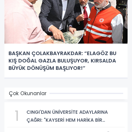
BAŞKAN ÇOLAKBAYRAKDAR: “ELAGÖZ BU
KIŞ DOĞAL GAZLA BULUŞUYOR, KIRSALDA
BÜYÜK DÖNÜŞÜM BAŞLIYOR!”
Çok Okunanlar
1
CINGI'DAN ÜNİVERSİTE ADAYLARINA
ÇAĞRI: "KAYSERİ HEM HARİKA BİR
ÜNİVERSİTE HAYATI HEM DE PARLAK BİR