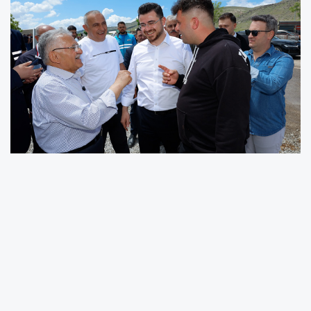
Pazardaki sıkı pazarlıklara eşlik eden Başkan
Büyükkılıç, besicilerin taleplerini dinleyip ilgili
birimlere anında talimat verdi.
Büyükşehir Belediye Başkanı Dr. Memduh
Büyükkılıç, Kurban Bayramı öncesi şehir
genelinde sürdürülen hazırlıkları yerinde