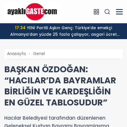
17:34
YENİ Partili Aşkın Genç: Türkiye’de emekçi
Almanya’dan yüzde 25 fazla çalışıyor, asgari ücret
ayın 18 gününe yetiyor
Anasayfa
Genel
BAŞKAN ÖZDOĞAN:
“HACILAR’DA BAYRAMLAR
BİRLİĞİN VE KARDEŞLİĞİN
EN GÜZEL TABLOSUDUR”
Hacılar Belediyesi tarafından düzenlenen
Geleneksel Kurban Bayramı Bayramlaşma