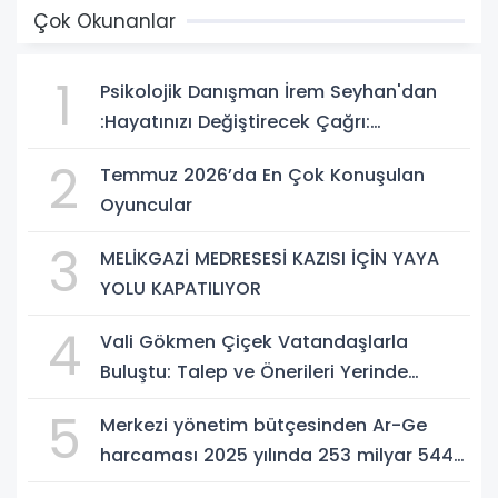
Çok Okunanlar
1
Psikolojik Danışman İrem Seyhan'dan
:Hayatınızı Değiştirecek Çağrı:
Potansiyelinizi Keşfetmek İçin İlk Adımı
2
Temmuz 2026’da En Çok Konuşulan
Atın!
Oyuncular
3
MELİKGAZİ MEDRESESİ KAZISI İÇİN YAYA
YOLU KAPATILIYOR
4
Vali Gökmen Çiçek Vatandaşlarla
Buluştu: Talep ve Önerileri Yerinde
Dinledi
5
Merkezi yönetim bütçesinden Ar-Ge
harcaması 2025 yılında 253 milyar 544
milyon TL oldu