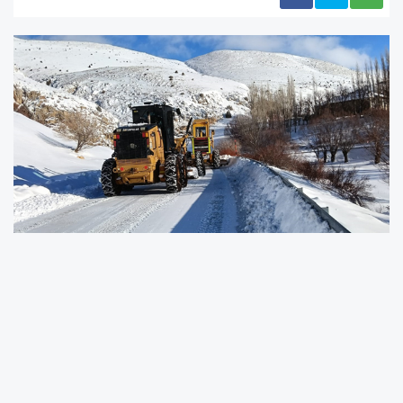
BÜYÜKŞEHİR KARLA MÜCADELE EKİPLERİ 10 İLÇEDE
TOPLAM 126 MAHALLE YOLUNU ULAŞIMA AÇTI
Kayseri Büyükşehir Belediyesi, gece