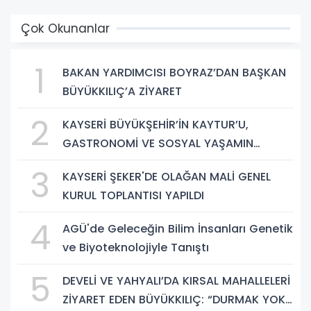
Çok Okunanlar
1
BAKAN YARDIMCISI BOYRAZ’DAN BAŞKAN
BÜYÜKKILIÇ’A ZİYARET
2
KAYSERİ BÜYÜKŞEHİR’İN KAYTUR’U,
GASTRONOMİ VE SOSYAL YAŞAMIN
GÜÇLÜ ADRESİ
3
KAYSERİ ŞEKER'DE OLAĞAN MALİ GENEL
KURUL TOPLANTISI YAPILDI
4
AGÜ'de Geleceğin Bilim İnsanları Genetik
ve Biyoteknolojiyle Tanıştı
5
DEVELİ VE YAHYALI’DA KIRSAL MAHALLELERİ
ZİYARET EDEN BÜYÜKKILIÇ: “DURMAK YOK.