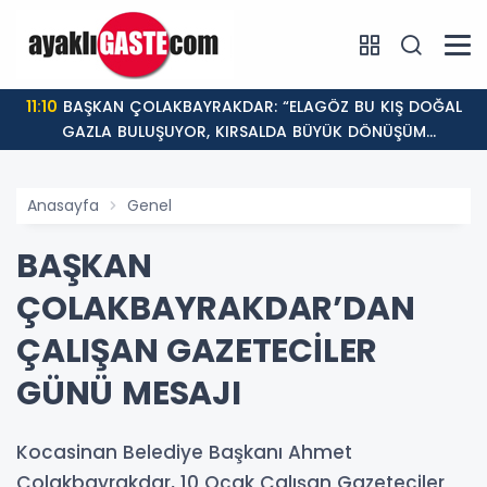
11:10
BAŞKAN ÇOLAKBAYRAKDAR: “ELAGÖZ BU KIŞ DOĞAL
GAZLA BULUŞUYOR, KIRSALDA BÜYÜK DÖNÜŞÜM
BAŞLIYOR!”
Anasayfa
Genel
BAŞKAN
ÇOLAKBAYRAKDAR’DAN
ÇALIŞAN GAZETECİLER
GÜNÜ MESAJI
Kocasinan Belediye Başkanı Ahmet
Çolakbayrakdar, 10 Ocak Çalışan Gazeteciler