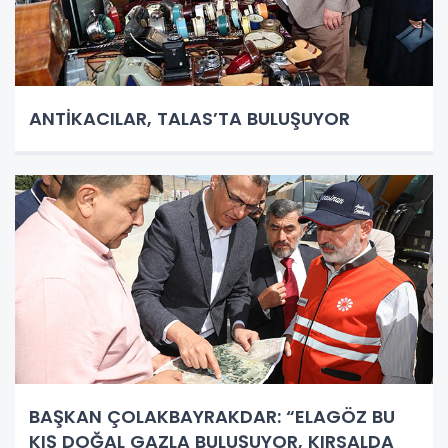
ANTİKACILAR, TALAS’TA BULUŞUYOR
BAŞKAN ÇOLAKBAYRAKDAR: “ELAGÖZ BU
KIŞ DOĞAL GAZLA BULUŞUYOR, KIRSALDA