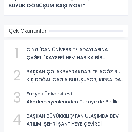
BÜYÜK DÖNÜŞÜM BAŞLIYOR!”
Çok Okunanlar
1
CINGI'DAN ÜNİVERSİTE ADAYLARINA
ÇAĞRI: "KAYSERİ HEM HARİKA BİR
ÜNİVERSİTE HAYATI HEM DE PARLAK BİR
2
BAŞKAN ÇOLAKBAYRAKDAR: “ELAGÖZ BU
GELECEK SUNUYOR"
KIŞ DOĞAL GAZLA BULUŞUYOR, KIRSALDA
BÜYÜK DÖNÜŞÜM BAŞLIYOR!”
3
Erciyes Üniversitesi
Akademisyenlerinden Türkiye'de Bir İlk:
DEHB ve Disleksi Değerlendirmesinde
4
BAŞKAN BÜYÜKKILIÇ’TAN ULAŞIMDA DEV
Yapay Zekâ Dönemi
ATILIM: ŞEHRİ ŞANTİYEYE ÇEVİRDİ