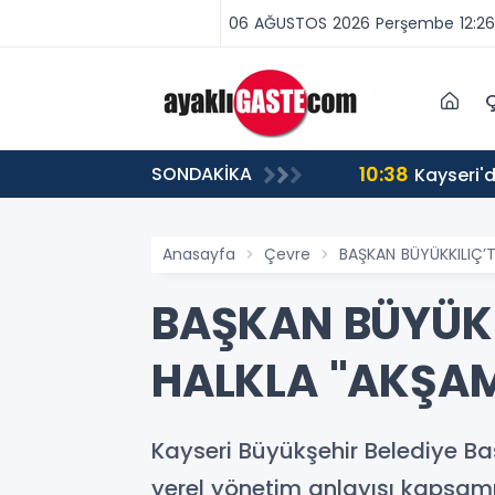
06 AĞUSTOS 2026 Perşembe 12:26
Ç
10:38
SONDAKİKA
de Dinledi
Anasayfa
Çevre
BAŞKAN BÜYÜKKILIÇ’
BAŞKAN BÜYÜKK
HALKLA "AKŞA
Kayseri Büyükşehir Belediye Ba
yerel yönetim anlayışı kapsam