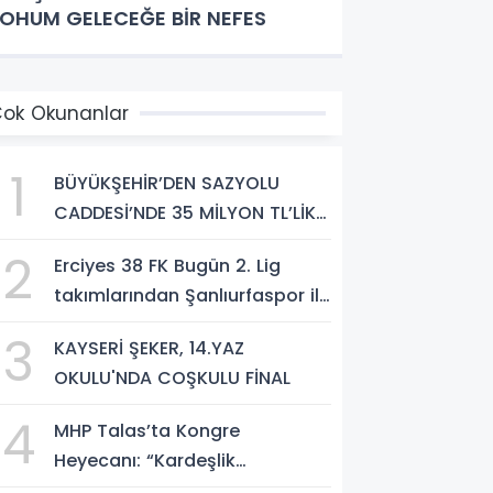
OHUM GELECEĞE BİR NEFES
ok Okunanlar
1
BÜYÜKŞEHİR’DEN SAZYOLU
CADDESİ’NDE 35 MİLYON TL’LİK
ASFALT ÇALIŞMASI
2
Erciyes 38 FK Bugün 2. Lig
takımlarından Şanlıurfaspor ile
karşılaşacak
3
KAYSERİ ŞEKER, 14.YAZ
OKULU'NDA COŞKULU FİNAL
4
MHP Talas’ta Kongre
Heyecanı: “Kardeşlik
Kalbimizde, Gelecek