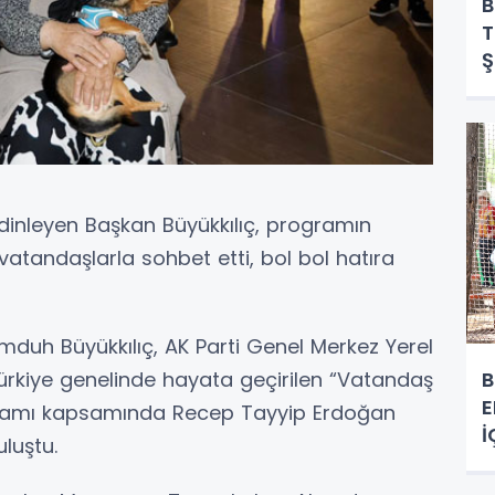
B
T
Ş
B
 dinleyen Başkan Büyükkılıç, programın
vatandaşlarla sohbet etti, bol bol hatıra
mduh Büyükkılıç, AK Parti Genel Merkez Yerel
B
ürkiye genelinde hayata geçirilen “Vatandaş
E
gramı kapsamında Recep Tayyip Erdoğan
İ
luştu.