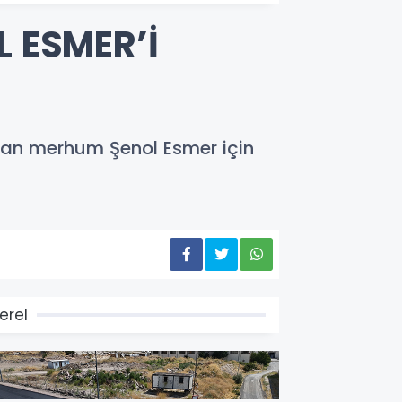
 ESMER’İ
pan merhum Şenol Esmer için
erel