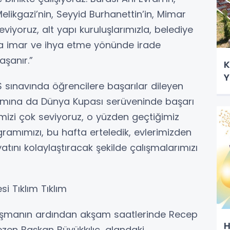
likgazi’nin, Seyyid Burhanettin’in, Mimar
seviyoruz, alt yapı kuruluşlarımızla, belediye
ıyla imar ve ihya etme yönünde irade
aşanır.”
K
Y
 sınavında öğrencilere başarılar dileyen
takımına da Dünya Kupası serüveninde başarı
mizi çok seviyoruz, o yüzden geçtiğimiz
ramımızı, bu hafta erteledik, evlerimizden
atını kolaylaştıracak şekilde çalışmalarımızı
i Tıklım Tıklım
luşmanın ardından akşam saatlerinde Recep
H
ezen Başkan Büyükkılıç, alandaki