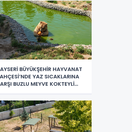
AYSERİ BÜYÜKŞEHİR HAYVANAT
AHÇESİ’NDE YAZ SICAKLARINA
ARŞI BUZLU MEYVE KOKTEYLİ
YGULAMASI