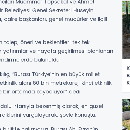
ımcıları Muammer Topsakal ve Ahmet
ir Belediyesi Genel Sekreteri Hüseyin
 daire başkanları, genel müdürler ve ilgili
talep, öneri ve beklentileri tek tek
 yatırımlar ve hayata geçirilmesi planlanan
endirmelerde bulunuldu.
K
ç, “Burası Türkiye’nin en büyük millet
B
K
kinlik alanı 60 bin metrekare, ikinci etkinlik
U
e bir ortamda kayboluyor” dedi.
nadolu irfanıyla bezenmiş olarak, en güzel
iklerini vurgulayarak, şöyle konuştu:
rlikte çalışıyoruz. Burası Ahi Evran’ın,