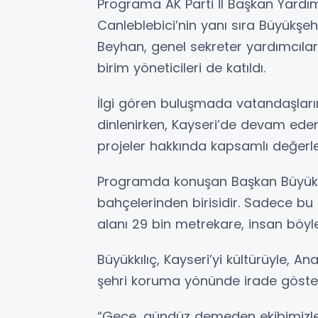
Programa AK Parti İl Başkan Yard
Canleblebici’nin yanı sıra Büyükşeh
Beyhan, genel sekreter yardımcıları,
birim yöneticileri de katıldı.
İlgi gören buluşmada vatandaşların 
dinlenirken, Kayseri’de devam eden
projeler hakkında kapsamlı değerl
Programda konuşan Başkan Büyükkılı
bahçelerinden birisidir. Sadece bu et
alanı 29 bin metrekare, insan böyl
Büyükkılıç, Kayseri’yi kültürüyle, A
şehri koruma yönünde irade gösterd
“Gece, gündüz demeden ekibimizle bi