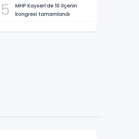
5
MHP Kayseri’de 10 ilçenin
Aklımızda”
kongresi tamamlandı