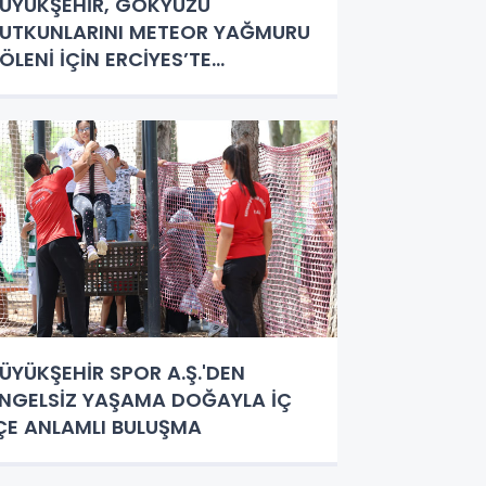
ÜYÜKŞEHİR, GÖKYÜZÜ
UTKUNLARINI METEOR YAĞMURU
ÖLENİ İÇİN ERCİYES’TE
ULUŞTURACAK
ÜYÜKŞEHİR SPOR A.Ş.'DEN
NGELSİZ YAŞAMA DOĞAYLA İÇ
ÇE ANLAMLI BULUŞMA