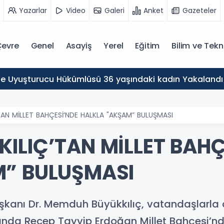
Yazarlar
Video
Galeri
Anket
Gazeteler
evre
Genel
Asayiş
Yerel
Eğitim
Bilim ve Tekn
Kayseri'de Uyuşturucu Hükümlüsü 36 yaşındaki kadın Yakalandı
TAN MİLLET BAHÇESİ’NDE HALKLA "AKŞAM” BULUŞMASI
ILIÇ’TAN MİLLET BAHÇ
M” BULUŞMASI
şkanı Dr. Memduh Büyükkılıç, vatandaşlarla 
ında Recep Tayyip Erdoğan Millet Bahçesi’