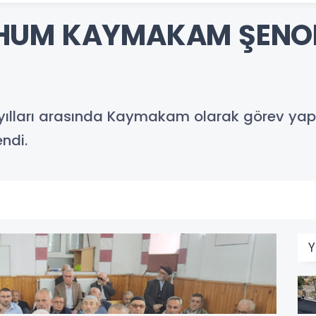
HUM KAYMAKAM ŞENOL
I
 yılları arasında Kaymakam olarak görev ya
ndi.
Y