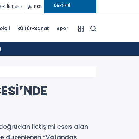
İletişim
RSS
oloji
Kültür-Sanat
Spor
10:37
!
Kayser
ESİ’NDE
doğrudan iletişimi esas alan
nde düzenlenen “Vatandaş