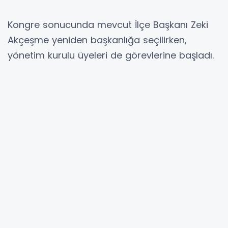
Kongre sonucunda mevcut İlçe Başkanı Zeki
Akçeşme yeniden başkanlığa seçilirken,
yönetim kurulu üyeleri de görevlerine başladı.
Akçeşme ve ekibini tebrik eden parti
yöneticileri, yeni dönemde İncesu’da İYİ Parti
bayrağını daha yukarılara taşımak için azimle
çalışacaklarını vurguladı.