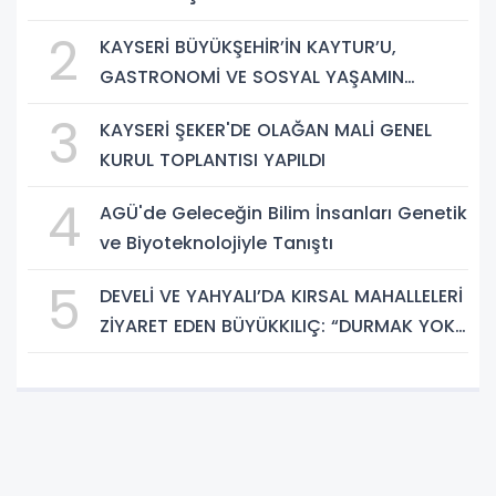
2
KAYSERİ BÜYÜKŞEHİR’İN KAYTUR’U,
GASTRONOMİ VE SOSYAL YAŞAMIN
GÜÇLÜ ADRESİ
3
KAYSERİ ŞEKER'DE OLAĞAN MALİ GENEL
KURUL TOPLANTISI YAPILDI
4
AGÜ'de Geleceğin Bilim İnsanları Genetik
ve Biyoteknolojiyle Tanıştı
5
DEVELİ VE YAHYALI’DA KIRSAL MAHALLELERİ
ZİYARET EDEN BÜYÜKKILIÇ: “DURMAK YOK.
HİZMETE, KOŞMAYA DEVAM”