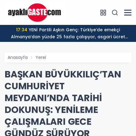
17:34
YENİ Partili Aşkın Genç: Türkiye’de emekçi
Almanya’dan yüzde 25 fazla çalışıyor, asgari ücret
ayın 18 gününe yetiyor
Anasayfa
Yerel
BAŞKAN BÜYÜKKILIÇ’TAN
CUMHURİYET
MEYDANI’NDA TARİHİ
DOKUNUŞ: YENİLEME
ÇALIŞMALARI GECE
GÜNDÜZ SÜRÜYOR