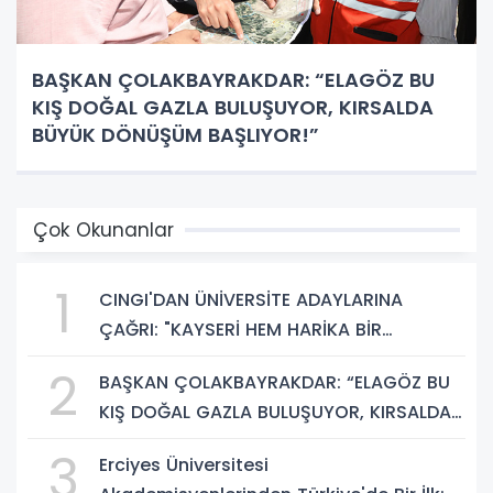
BAŞKAN ÇOLAKBAYRAKDAR: “ELAGÖZ BU
KIŞ DOĞAL GAZLA BULUŞUYOR, KIRSALDA
BÜYÜK DÖNÜŞÜM BAŞLIYOR!”
Çok Okunanlar
1
CINGI'DAN ÜNİVERSİTE ADAYLARINA
ÇAĞRI: "KAYSERİ HEM HARİKA BİR
ÜNİVERSİTE HAYATI HEM DE PARLAK BİR
2
BAŞKAN ÇOLAKBAYRAKDAR: “ELAGÖZ BU
GELECEK SUNUYOR"
KIŞ DOĞAL GAZLA BULUŞUYOR, KIRSALDA
BÜYÜK DÖNÜŞÜM BAŞLIYOR!”
3
Erciyes Üniversitesi