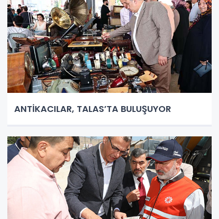
ANTİKACILAR, TALAS’TA BULUŞUYOR