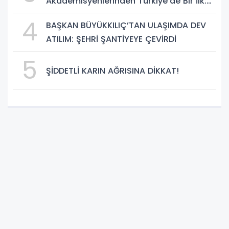
Akademisyenlerinden Türkiye'de Bir İlk:
DEHB ve Disleksi Değerlendirmesinde
4
BAŞKAN BÜYÜKKILIÇ’TAN ULAŞIMDA DEV
Yapay Zekâ Dönemi
ATILIM: ŞEHRİ ŞANTİYEYE ÇEVİRDİ
5
ŞİDDETLİ KARIN AĞRISINA DİKKAT!