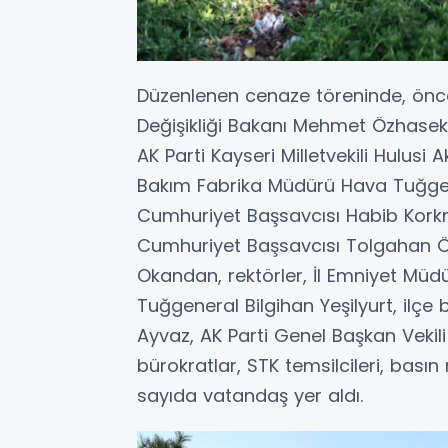
Düzenlenen cenaze töreninde, öncek
Değişikliği Bakanı Mehmet Özhasek
AK Parti Kayseri Milletvekili Hulusi
Bakım Fabrika Müdürü Hava Tuğgen
Cumhuriyet Başsavcısı Habib Kork
Cumhuriyet Başsavcısı Tolgahan Özt
Okandan, rektörler, İl Emniyet Mü
Tuğgeneral Bilgihan Yeşilyurt, ilçe
Ayvaz, AK Parti Genel Başkan Vekili 
bürokratlar, STK temsilcileri, bas
sayıda vatandaş yer aldı.