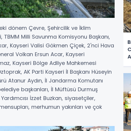
i dönem Çevre, Şehircilik ve İklim
i, TBMM Milli Savunma Komisyonu Başkanı,
B
 Akar, Kayseri Valisi Gökmen Çiçek, 2'nci Hava
C
eral Volkan Ersun Acar, Kayseri
A
maz, Kayseri Bölge Adliye Mahkemesi
oprak, AK Parti Kayseri İl Başkanı Hüseyin
dürü Atanur Aydın, İl Jandarma Komutanı
 belediye başkanları, İl Müftüsü Durmuş
Yardımcısı İzzet Buzkan, siyasetçiler,
ın mensupları, merhumun yakınları ve çok