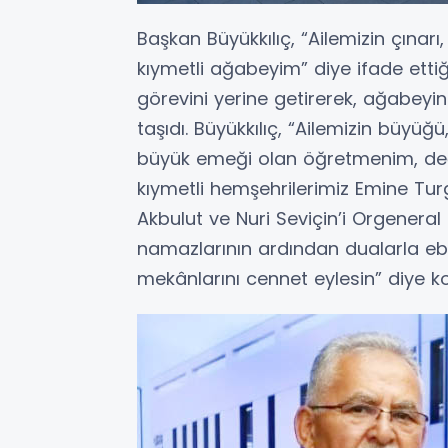
Başkan Büyükkılıç, “Ailemizin çınar
kıymetli ağabeyim” diye ifade ett
görevini yerine getirerek, ağabey
taşıdı. Büyükkılıç, “Ailemizin büy
büyük emeği olan öğretmenim, değ
kıymetli hemşehrilerimiz Emine Turg
Akbulut ve Nuri Seviçin’i Orgeneral
namazlarının ardından dualarla eb
mekânlarını cennet eylesin” diye k