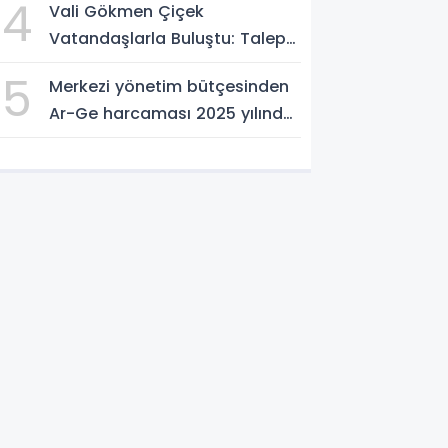
4
Vali Gökmen Çiçek
Vatandaşlarla Buluştu: Talep
ve Önerileri Yerinde Dinledi
5
Merkezi yönetim bütçesinden
Ar-Ge harcaması 2025 yılında
253 milyar 544 milyon TL oldu