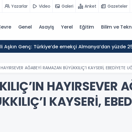
Yazarlar
Video
Galeri
Anket
Gazeteler
evre
Genel
Asayiş
Yerel
Eğitim
Bilim ve Tekn
 HAYIRSEVER AĞABEYİ RAMAZAN BÜYÜKKILIÇ’I KAYSERİ, EBEDİYETE U
ILIÇ’IN HAYIRSEVER A
ILIÇ’I KAYSERİ, EBED