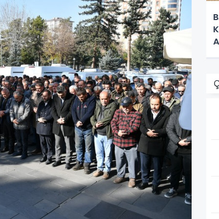
B
K
A
Ç