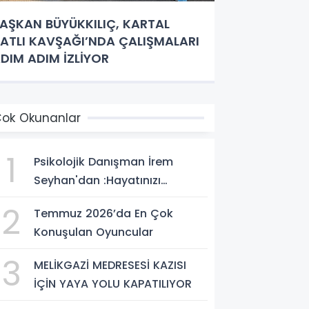
AŞKAN BÜYÜKKILIÇ, KARTAL
ATLI KAVŞAĞI’NDA ÇALIŞMALARI
DIM ADIM İZLİYOR
ok Okunanlar
1
Psikolojik Danışman İrem
Seyhan'dan :Hayatınızı
Değiştirecek Çağrı:
2
Temmuz 2026’da En Çok
Potansiyelinizi Keşfetmek İçin
Konuşulan Oyuncular
İlk Adımı Atın!
3
MELİKGAZİ MEDRESESİ KAZISI
İÇİN YAYA YOLU KAPATILIYOR