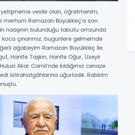
ı, yetişmeme vesile olan, öğretmenim,
iği merhum Ramazan Büyükkılıç’a son
inin naaşının bulunduğu tabutu omzunda
üğü, koca çınarımız, bugünlere gelmemde
erli ağabeyim Ramazan Büyükkılıç ile
ut, Hanife Taşkın, Hanife Oğur, Üzeyir
 Hulusi Akar Camii’nde kıldığımız cenaze
edi istirahatgâhlarına uğurladık. Rabbim
onuştu.