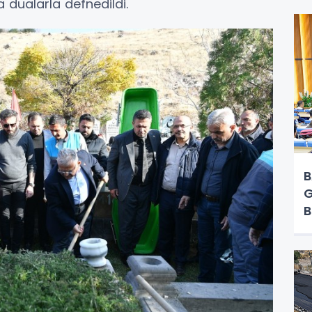
 dualarla defnedildi.
B
G
B
Y