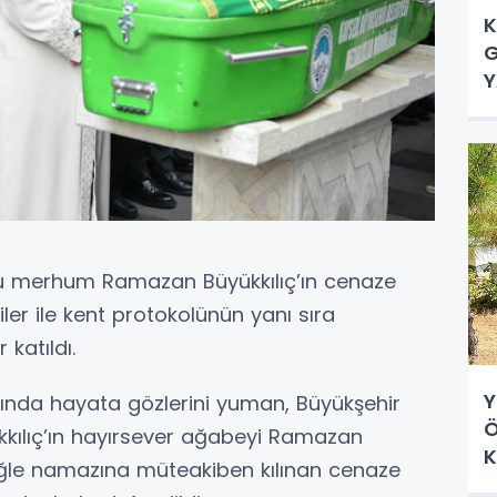
K
G
Y
ğu merhum Ramazan Büyükkılıç’ın cenaze
ler ile kent protokolünün yanı sıra
katıldı.
Y
nda hayata gözlerini yuman, Büyükşehir
Ö
kılıç’ın hayırsever ağabeyi Ramazan
K
 öğle namazına müteakiben kılınan cenaze
D