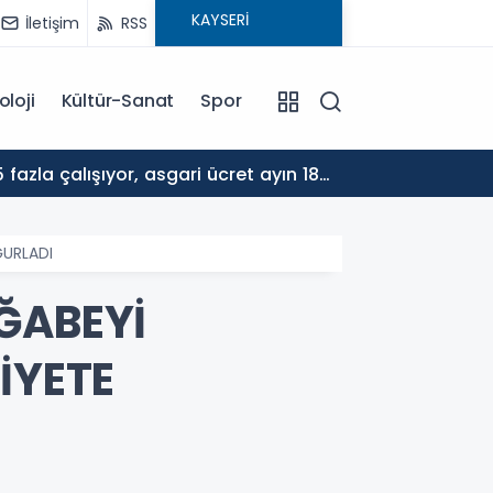
İletişim
RSS
oloji
Kültür-Sanat
Spor
17:30
ALTYA
ĞURLADI
ĞABEYİ
İYETE