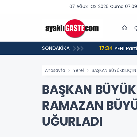
07 AĞUSTOS 2026 Cuma 07:09
Ç
17:34
SONDAKİKA
 BİNLERCE CEZA
YENİ Partili Aşkın Genç: Türkiye’de emekçi Almanya’dan yüzde 25 fazla çalışıyor, asgari ücret ayın 18
gününe yetiyor
Anasayfa
Yerel
BAŞKAN BÜYÜKKILIÇ’IN
BAŞKAN BÜYÜKK
RAMAZAN BÜYÜKK
UĞURLADI