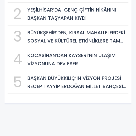
HAYIRLI OLSUN”
2
YEŞİLHİSAR’DA GENÇ ÇİFTİN NİKÂHINI
BAŞKAN TAŞYAPAN KIYDI
3
BÜYÜKŞEHİR’DEN, KIRSAL MAHALLELERDEKİ
SOSYAL VE KÜLTÜREL ETKİNLİKLERE TAM
DESTEK
4
KOCASİNAN’DAN KAYSERİ’NİN ULAŞIM
VİZYONUNA DEV ESER
5
BAŞKAN BÜYÜKKILIÇ’IN VİZYON PROJESİ
RECEP TAYYİP ERDOĞAN MİLLET BAHÇESİ
BÜYÜMEYE DEVAM EDİYOR