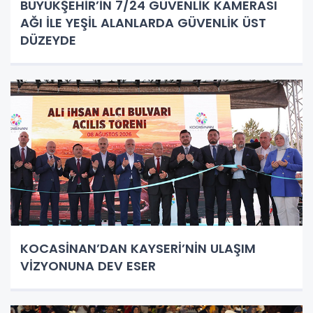
BÜYÜKŞEHİR’İN 7/24 GÜVENLİK KAMERASI
AĞI İLE YEŞİL ALANLARDA GÜVENLİK ÜST
DÜZEYDE
KOCASİNAN’DAN KAYSERİ’NİN ULAŞIM
VİZYONUNA DEV ESER