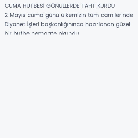
CUMA HUTBESİ GÖNÜLLERDE TAHT KURDU
2 Mayıs cuma günü ülkemizin tüm camilerinde
Diyanet İşleri başkanlığınınca hazırlanan güzel
bir hutbe cemaate okundu.
Hutbenin konusu tüm tarih boyunca insanlığın
ve ahlaklı toplum hayatının baş belası olup,
Aile ve toplum hayatının en büyük
belalarından biri olan, bizi yaratan yüce
Allah'ın kesinlikle yasaklayıp haram kıldığı zina
idi.
Hutbede zinanın Allah'ın kesinlikle haram kılıp
yasakladığı zinanın zararlarına dikkat çekiyor,
insanların Zinaya yaklaşmamalarının yanında,
Zinaya sebep olacak tutum ve davranışlardan
uzak durmaları tavsiye ediliyordu.