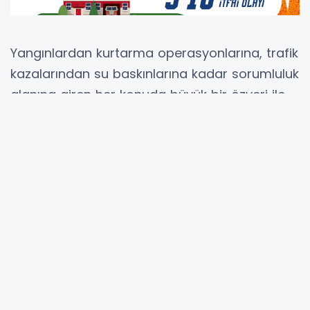
Yangınlardan kurtarma operasyonlarına, trafik
kazalarından su baskınlarına kadar sorumluluk
alanına giren her konuda büyük bir özveri ile
görevini yürüten Kayseri Büyükşehir Belediyesi
İtfaiye Daire Başkanlığı, aynı zamanda binlerce
vatandaşa verdiği eğitimlerin yanı sıra titiz
denetimlerle de riskleri en aza indiriyor.
Kayseri Büyükşehir Belediyesi’nin 17 istasyon,
57 araç ve 341 personelden oluşan itfaiye
teşkilatı, Ekim ayı boyunca 574 yangın, 286
kurtarma, 83 trafik kazası ve 3 su baskınına
başarılı bir şekilde müdahale ederek toplamda