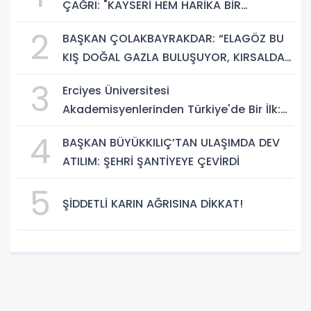
ÇAĞRI: "KAYSERİ HEM HARİKA BİR
ÜNİVERSİTE HAYATI HEM DE PARLAK BİR
2
BAŞKAN ÇOLAKBAYRAKDAR: “ELAGÖZ BU
GELECEK SUNUYOR"
KIŞ DOĞAL GAZLA BULUŞUYOR, KIRSALDA
BÜYÜK DÖNÜŞÜM BAŞLIYOR!”
3
Erciyes Üniversitesi
Akademisyenlerinden Türkiye'de Bir İlk:
DEHB ve Disleksi Değerlendirmesinde
4
BAŞKAN BÜYÜKKILIÇ’TAN ULAŞIMDA DEV
Yapay Zekâ Dönemi
ATILIM: ŞEHRİ ŞANTİYEYE ÇEVİRDİ
5
ŞİDDETLİ KARIN AĞRISINA DİKKAT!