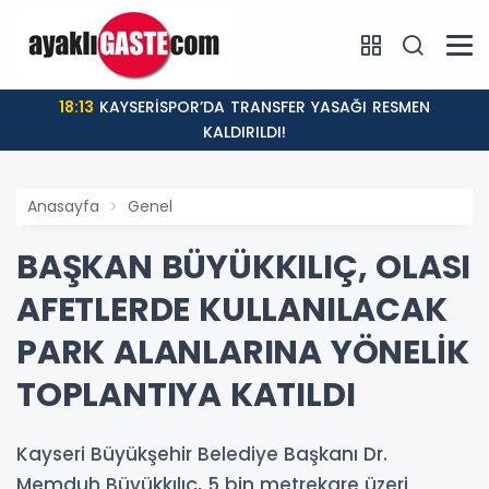
18:13
KAYSERİSPOR’DA TRANSFER YASAĞI RESMEN
KALDIRILDI!
Anasayfa
Genel
BAŞKAN BÜYÜKKILIÇ, OLASI
AFETLERDE KULLANILACAK
PARK ALANLARINA YÖNELİK
TOPLANTIYA KATILDI
Kayseri Büyükşehir Belediye Başkanı Dr.
Memduh Büyükkılıç, 5 bin metrekare üzeri