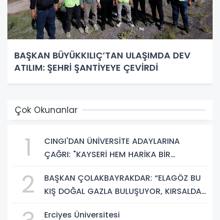
BAŞKAN BÜYÜKKILIÇ’TAN ULAŞIMDA DEV
ATILIM: ŞEHRİ ŞANTİYEYE ÇEVİRDİ
Çok Okunanlar
1
CINGI'DAN ÜNİVERSİTE ADAYLARINA
ÇAĞRI: "KAYSERİ HEM HARİKA BİR
ÜNİVERSİTE HAYATI HEM DE PARLAK BİR
2
BAŞKAN ÇOLAKBAYRAKDAR: “ELAGÖZ BU
GELECEK SUNUYOR"
KIŞ DOĞAL GAZLA BULUŞUYOR, KIRSALDA
BÜYÜK DÖNÜŞÜM BAŞLIYOR!”
Erciyes Üniversitesi