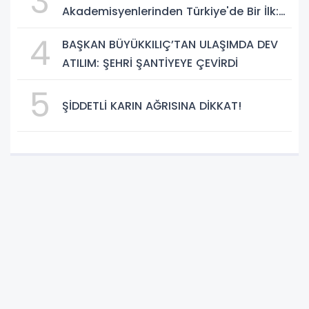
3
Akademisyenlerinden Türkiye'de Bir İlk:
DEHB ve Disleksi Değerlendirmesinde
4
BAŞKAN BÜYÜKKILIÇ’TAN ULAŞIMDA DEV
Yapay Zekâ Dönemi
ATILIM: ŞEHRİ ŞANTİYEYE ÇEVİRDİ
5
ŞİDDETLİ KARIN AĞRISINA DİKKAT!