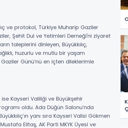
O
ç ve protokol, Türkiye Muharip Gaziler
er, Şehit Dul ve Yetimleri Derneği'ni ziyaret
arın taleplerini dinleyen, Büyükkılıç,
ağlıklı, huzurlu ve mutlu bir yaşam
l Gaziler Günü’nü en içten dileklerimle
ise Kayseri Valiliği ve Büyükşehir
K
programı oldu. Ada Düğün Salonu’nda
Ç
üyükkılıç’ın yanı sıra Kayseri Valisi Gökmen
 Mustafa Elitaş, AK Parti MKYK Üyesi ve