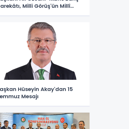
arekâtı, Milli Görüş'ün Millî
uruşunun Zaferidir"
aşkan Hüseyin Akay'dan 15
emmuz Mesajı