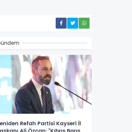
Gündem
eniden Refah Partisi Kayseri İl
aşkanı Ali Özcan: "Kıbrıs Barış