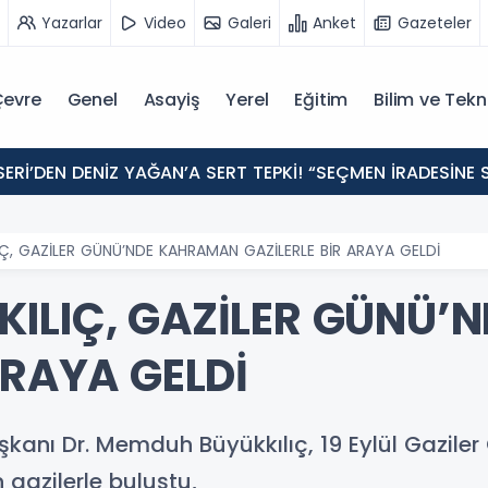
Yazarlar
Video
Galeri
Anket
Gazeteler
evre
Genel
Asayiş
Yerel
Eğitim
Bilim ve Tekn
ERİ’DEN DENİZ YAĞAN’A SERT TEPKİ! “SEÇMEN İRADESİN
Ç, GAZİLER GÜNÜ’NDE KAHRAMAN GAZİLERLE BİR ARAYA GELDİ
ILIÇ, GAZİLER GÜNÜ
ARAYA GELDİ
aşkanı Dr. Memduh Büyükkılıç, 19 Eylül Gazi
 gazilerle buluştu,