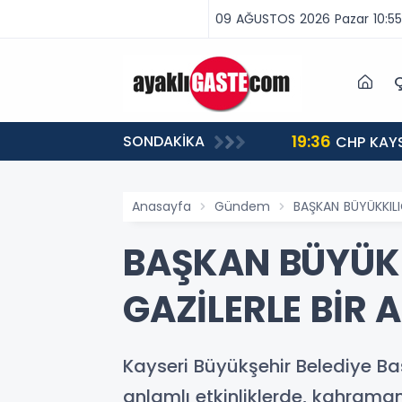
09 AĞUSTOS 2026 Pazar 10:55
Ç
19:36
SONDAKİKA
ME ZAMANI”
CHP KAYS
Anasayfa
Gündem
BAŞKAN BÜYÜKKILI
BAŞKAN BÜYÜKK
GAZİLERLE BİR 
Kayseri Büyükşehir Belediye B
anlamlı etkinliklerde, kahraman