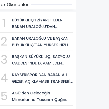
ok Okunanlar
1
BÜYÜKKILIÇ’I ZİYARET EDEN
BAKAN URALOĞLU’DAN,
KAYSERİ’NİN ‘MERKEZ-YEREL
2
BAKAN URALOĞLU VE BAŞKAN
YÖNETİM UYUMU’NA VURGU
BÜYÜKKILIÇ’TAN YÜKSEK HIZLI
TREN PROJESİNDE İNCELEME
3
BAŞKAN BÜYÜKKILIÇ, SAZYOLU
CADDESİ’NDE DEVAM EDEN
SICAK ASFALT ÇALIŞMALARINI
4
KAYSERİSPOR'DAN BARAN ALİ
İNCELEDİ
GEZEK AÇIKLAMASI! TRANSFERİN
MALİ DETAYLARI BELLİ OLDU
5
AGÜ’den Geleceğin
Mimarlarına Tasarım Çağrısı