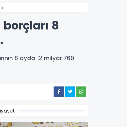
tı…
 borçları 8
…
arının 8 ayda 12 milyar 760
iyaset