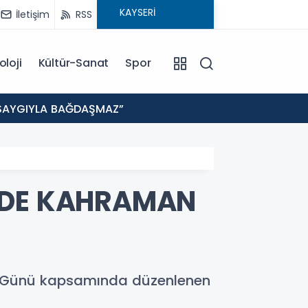
İletişim
RSS
oloji
Kültür-Sanat
Spor
19:35
E SAYGIYLA BAĞDAŞMAZ”
KAYSE
’NDE KAHRAMAN
ler Günü kapsamında düzenlenen