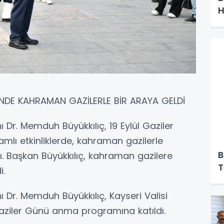
H
D
’NDE KAHRAMAN GAZİLERLE BİR ARAYA GELDİ
 Dr. Memduh Büyükkılıç, 19 Eylül Gaziler
ı etkinliklerde, kahraman gazilerle
B
dı. Başkan Büyükkılıç, kahraman gazilere
T
i.
 Dr. Memduh Büyükkılıç, Kayseri Valisi
 Gaziler Günü anma programına katıldı.