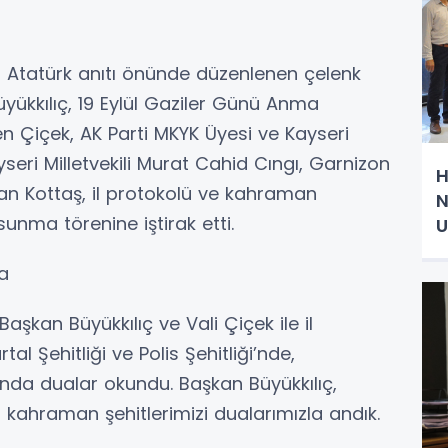
Atatürk anıtı önünde düzenlenen çelenk
yükkılıç, 19 Eylül Gaziler Günü Anma
n Çiçek, AK Parti MKYK Üyesi ve Kayseri
ayseri Milletvekili Murat Cahid Cıngı, Garnizon
H
n Kottaş, il protokolü ve kahraman
N
 sunma törenine iştirak etti.
U
ma
şkan Büyükkılıç ve Vali Çiçek ile il
rtal Şehitliği ve Polis Şehitliği’nde,
nda dualar okundu. Başkan Büyükkılıç,
 kahraman şehitlerimizi dualarımızla andık.