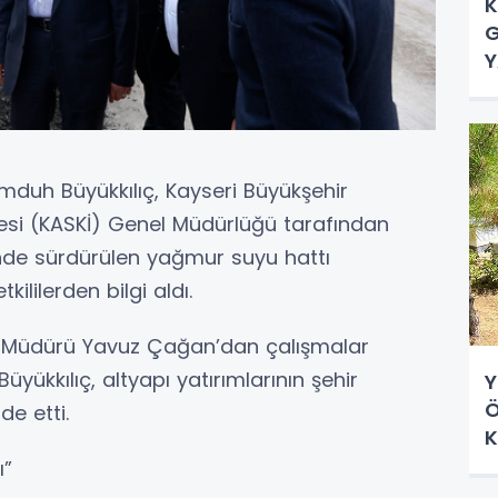
K
G
Y
mduh Büyükkılıç, Kayseri Büyükşehir
resi (KASKİ) Genel Müdürlüğü tarafından
i’nde sürdürülen yağmur suyu hattı
kililerden bilgi aldı.
el Müdürü Yavuz Çağan’dan çalışmalar
üyükkılıç, altyapı yatırımlarının şehir
Y
Ö
de etti.
K
D
ı”