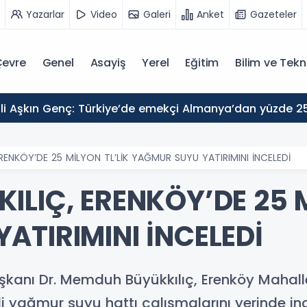
Yazarlar
Video
Galeri
Anket
Gazeteler
evre
Genel
Asayiş
Yerel
Eğitim
Bilim ve Tekn
RENKÖY’DE 25 MİLYON TL’LİK YAĞMUR SUYU YATIRIMINI İNCELEDİ
LIÇ, ERENKÖY’DE 25 M
ATIRIMINI İNCELEDİ
şkanı Dr. Memduh Büyükkılıç, Erenköy Mahall
i yağmur suyu hattı çalışmalarını yerinde ince