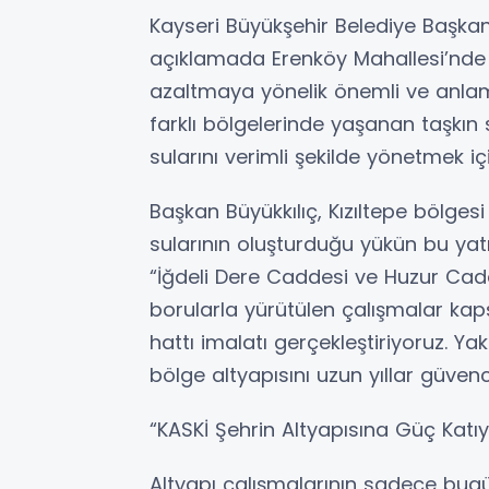
Kayseri Büyükşehir Belediye Başkan
açıklamada Erenköy Mahallesi’nde y
azaltmaya yönelik önemli ve anlaml
farklı bölgelerinde yaşanan taşkın
sularını verimli şekilde yönetmek i
Başkan Büyükkılıç, Kızıltepe bölges
sularının oluşturduğu yükün bu yatır
“İğdeli Dere Caddesi ve Huzur Cadd
borularla yürütülen çalışmalar k
hattı imalatı gerçekleştiriyoruz. Yak
bölge altyapısını uzun yıllar güven
“KASKİ Şehrin Altyapısına Güç Katıy
Altyapı çalışmalarının sadece bug