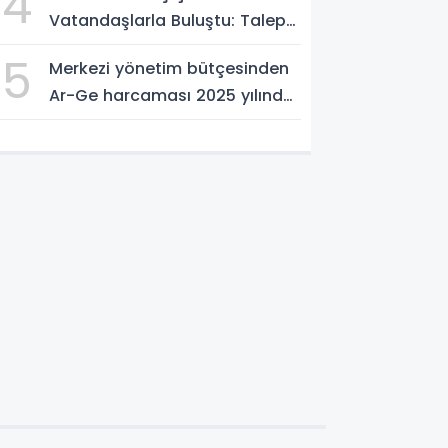
4
Vatandaşlarla Buluştu: Talep
ve Önerileri Yerinde Dinledi
5
Merkezi yönetim bütçesinden
Ar-Ge harcaması 2025 yılında
253 milyar 544 milyon TL oldu