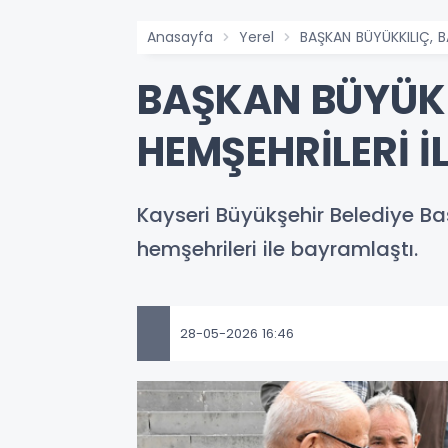
Anasayfa
Yerel
BAŞKAN BÜYÜKKILIÇ, B
BAŞKAN BÜYÜKK
HEMŞEHRİLERİ İ
Kayseri Büyükşehir Belediye Ba
hemşehrileri ile bayramlaştı.
28-05-2026 16:46