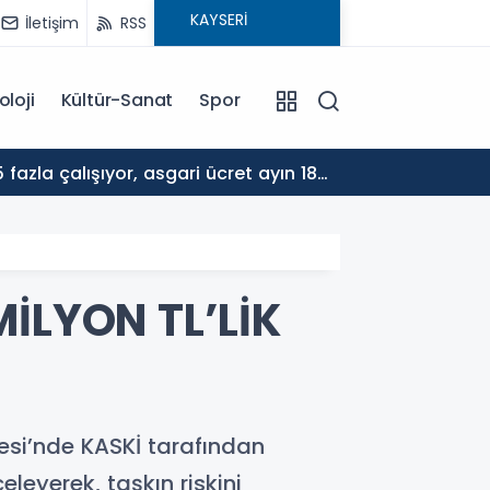
İletişim
RSS
oloji
Kültür-Sanat
Spor
17:30
ALTYA
İLYON TL’LİK
esi’nde KASKİ tarafından
leyerek, taşkın riskini