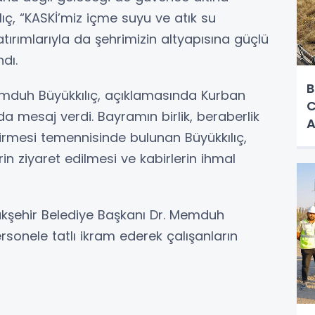
ıç, “KASKİ’miz içme suyu ve atık su
tırımlarıyla da şehrimizin altyapısına güçlü
dı.
B
emduh Büyükkılıç, açıklamasında Kurban
C
a mesaj verdi. Bayramın birlik, beraberlik
A
rmesi temennisinde bulunan Büyükkılıç,
rin ziyaret edilmesi ve kabirlerin ihmal
kşehir Belediye Başkanı Dr. Memduh
sonele tatlı ikram ederek çalışanların