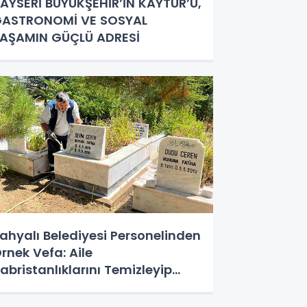
AYSERİ BÜYÜKŞEHİR’İN KAYTUR’U,
ASTRONOMİ VE SOSYAL
AŞAMIN GÜÇLÜ ADRESİ
ahyalı Belediyesi Personelinden
rnek Vefa: Aile
abristanlıklarını Temizleyip
ualarını Ettiler