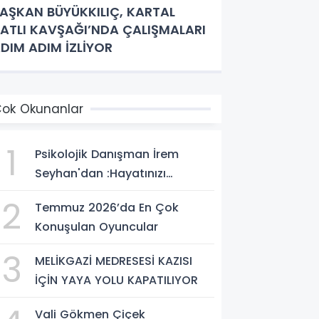
AŞKAN BÜYÜKKILIÇ, KARTAL
ATLI KAVŞAĞI’NDA ÇALIŞMALARI
DIM ADIM İZLİYOR
ok Okunanlar
1
Psikolojik Danışman İrem
Seyhan'dan :Hayatınızı
Değiştirecek Çağrı:
2
Temmuz 2026’da En Çok
Potansiyelinizi Keşfetmek İçin
Konuşulan Oyuncular
İlk Adımı Atın!
3
MELİKGAZİ MEDRESESİ KAZISI
İÇİN YAYA YOLU KAPATILIYOR
Vali Gökmen Çiçek