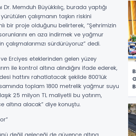
ı Dr. Memduh Büyükkılıç, burada yaptığı
ürütülen çalışmanın taşkın riskini
ı bir proje olduğunu belirterek, “Şehrimizin
 sorunlarını en aza indirmek ve yağmur
çin çalışmalarımızı sürdürüyoruz” dedi.
i ve Erciyes eteklerinden gelen yüzey
ım ile kontrol altına alındığını ifade ederek,
B
esi hattını rahatlatacak şekilde 800’lük
G
apsamında toplam 1800 metrelik yağmur suyu
B
Y
laşık 25 milyon TL maliyetli bu yatırım,
ce altına alacak” diye konuştu.
or”
ünü değil geleceği de güvence altına