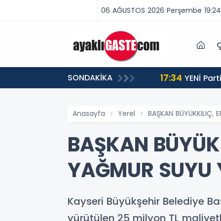
06 AĞUSTOS 2026 Perşembe 19:24
Ç
17:34
SONDAKİKA
 BİNLERCE CEZA
YENİ Partili Aşkın Genç: Türkiye’de emekçi Almanya’dan yüzde 25 fazla çalışıyor, asgari ücret ayın 18
gününe yetiyor
Anasayfa
Yerel
BAŞKAN BÜYÜKKILIÇ, E
BAŞKAN BÜYÜKKI
YAĞMUR SUYU Y
Kayseri Büyükşehir Belediye Ba
yürütülen 25 milyon TL maliyetl