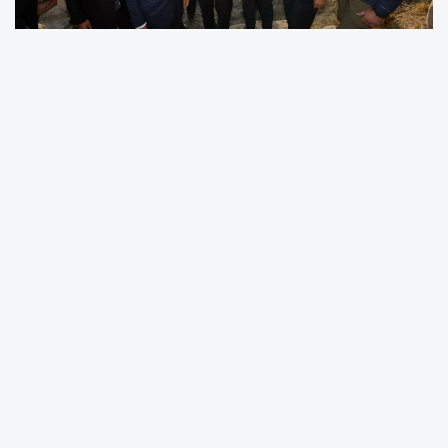
Vali Gökmen Çiçek’ten Bünyan’da Yoğun
Mesai
Açılışlar, Yatırımlar ve Vatandaş Buluşmaları
Bir Arada
Gökmen Çiçek, Bünyan ilçesinde
gerçekleştirdiği kapsamlı program
kapsamında yatırım projelerini yerinde
inceledi, açılışlara katıldı ve vatandaşlarla bir
araya geldi.
İlçedeki ziyaretlerine Değirmen Restaurant’ın