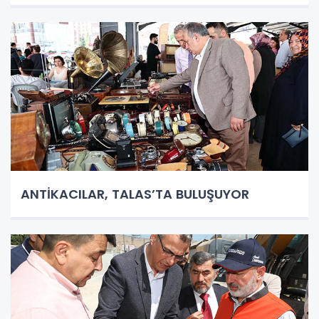
ANTİKACILAR, TALAS’TA BULUŞUYOR