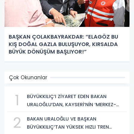
BAŞKAN ÇOLAKBAYRAKDAR: “ELAGÖZ BU
KIŞ DOĞAL GAZLA BULUŞUYOR, KIRSALDA
BÜYÜK DÖNÜŞÜM BAŞLIYOR!”
Çok Okunanlar
1
BÜYÜKKILIÇ’I ZİYARET EDEN BAKAN
URALOĞLU’DAN, KAYSERİ’NİN ‘MERKEZ-
YEREL YÖNETİM UYUMU’NA VURGU
2
BAKAN URALOĞLU VE BAŞKAN
BÜYÜKKILIÇ’TAN YÜKSEK HIZLI TREN