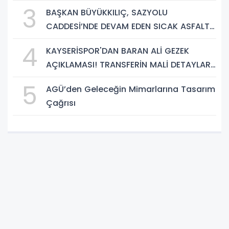
PROJESİNDE İNCELEME
3
BAŞKAN BÜYÜKKILIÇ, SAZYOLU
CADDESİ’NDE DEVAM EDEN SICAK ASFALT
ÇALIŞMALARINI İNCELEDİ
4
KAYSERİSPOR'DAN BARAN ALİ GEZEK
AÇIKLAMASI! TRANSFERİN MALİ DETAYLARI
BELLİ OLDU
5
AGÜ’den Geleceğin Mimarlarına Tasarım
Çağrısı