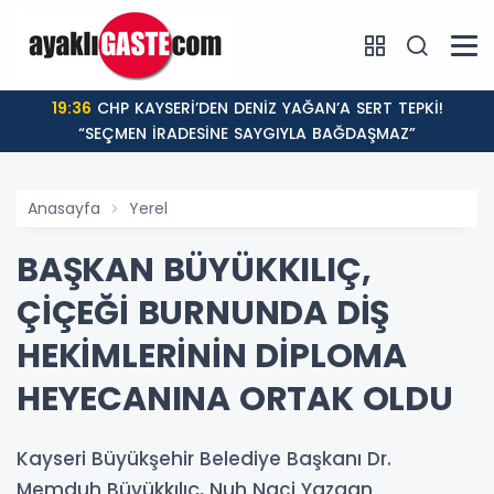
19:36
CHP KAYSERİ’DEN DENİZ YAĞAN’A SERT TEPKİ!
“SEÇMEN İRADESİNE SAYGIYLA BAĞDAŞMAZ”
Anasayfa
Yerel
BAŞKAN BÜYÜKKILIÇ,
ÇİÇEĞİ BURNUNDA DİŞ
HEKİMLERİNİN DİPLOMA
HEYECANINA ORTAK OLDU
Kayseri Büyükşehir Belediye Başkanı Dr.
Memduh Büyükkılıç, Nuh Naci Yazgan