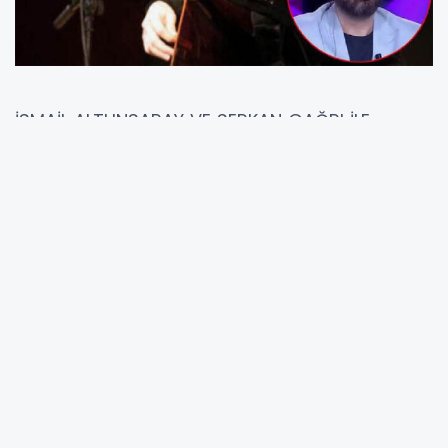
İSMAİL ALTUNSARAY VE SERKAN ÇAĞRI İLE
KAYSERİ’DE TÜRKÜ YOLCULUĞU
Altunsaray’ın Türküleri, Çağrı’nın Klarnetiyle
Buluştu
Sevilen müzisyen İsmail Altunsaray ve klarnet
virtüözü Serkan Çağrı, Kayseri Kültür Yolu
Festivali kapsamında verdikleri konserle
Kayserilere unutulmaz bir müzik gecesi yaşattı.
Ismail Altunsaray sazıyla, Serkan Çağrı