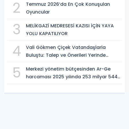
2
Temmuz 2026’da En Çok Konuşulan
Atın!
Oyuncular
3
MELİKGAZİ MEDRESESİ KAZISI İÇİN YAYA
YOLU KAPATILIYOR
4
Vali Gökmen Çiçek Vatandaşlarla
Buluştu: Talep ve Önerileri Yerinde
Dinledi
5
Merkezi yönetim bütçesinden Ar-Ge
harcaması 2025 yılında 253 milyar 544
milyon TL oldu