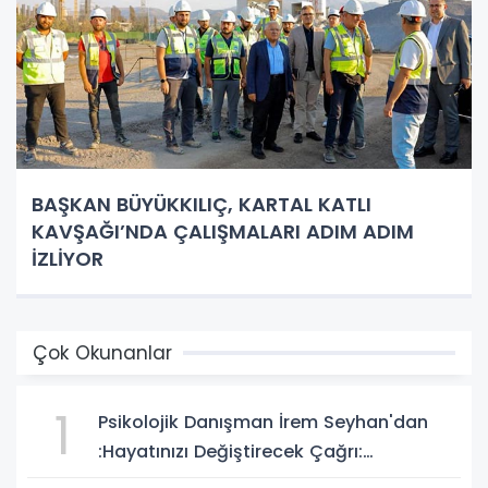
BAŞKAN BÜYÜKKILIÇ, KARTAL KATLI
KAVŞAĞI’NDA ÇALIŞMALARI ADIM ADIM
İZLİYOR
Çok Okunanlar
1
Psikolojik Danışman İrem Seyhan'dan
:Hayatınızı Değiştirecek Çağrı:
Potansiyelinizi Keşfetmek İçin İlk Adımı