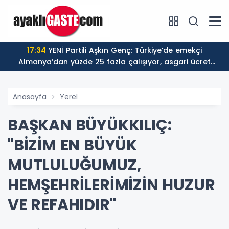
17:34
YENİ Partili Aşkın Genç: Türkiye’de emekçi
Almanya’dan yüzde 25 fazla çalışıyor, asgari ücret
ayın 18 gününe yetiyor
Anasayfa
Yerel
BAŞKAN BÜYÜKKILIÇ:
"BİZİM EN BÜYÜK
MUTLULUĞUMUZ,
HEMŞEHRİLERİMİZİN HUZUR
VE REFAHIDIR"