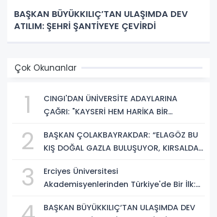
BAŞKAN BÜYÜKKILIÇ’TAN ULAŞIMDA DEV
ATILIM: ŞEHRİ ŞANTİYEYE ÇEVİRDİ
Çok Okunanlar
1
CINGI'DAN ÜNİVERSİTE ADAYLARINA
ÇAĞRI: "KAYSERİ HEM HARİKA BİR
ÜNİVERSİTE HAYATI HEM DE PARLAK BİR
2
BAŞKAN ÇOLAKBAYRAKDAR: “ELAGÖZ BU
GELECEK SUNUYOR"
KIŞ DOĞAL GAZLA BULUŞUYOR, KIRSALDA
BÜYÜK DÖNÜŞÜM BAŞLIYOR!”
3
Erciyes Üniversitesi
Akademisyenlerinden Türkiye'de Bir İlk:
DEHB ve Disleksi Değerlendirmesinde
4
BAŞKAN BÜYÜKKILIÇ’TAN ULAŞIMDA DEV
Yapay Zekâ Dönemi