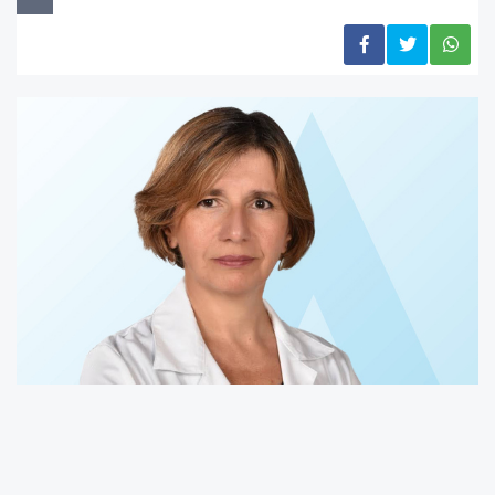
Bel çevresinde yağlanma varsa, dikkat! Bu
hatalar gençlerde insulin direnci