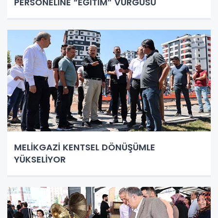
PERSONELİNE “EĞİTİM” VURGUSU
MELİKGAZİ KENTSEL DÖNÜŞÜMLE
YÜKSELİYOR