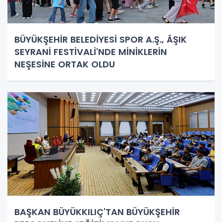
BÜYÜKŞEHİR BELEDİYESİ SPOR A.Ş., ÂŞIK
SEYRANİ FESTİVALİ'NDE MİNİKLERİN
NEŞESİNE ORTAK OLDU
BAŞKAN BÜYÜKKILIÇ'TAN BÜYÜKŞEHİR