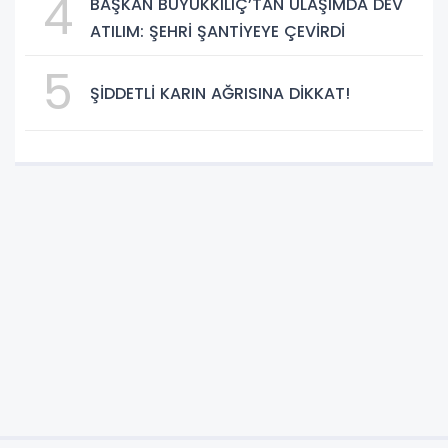
4
BAŞKAN BÜYÜKKILIÇ’TAN ULAŞIMDA DEV
Yapay Zekâ Dönemi
ATILIM: ŞEHRİ ŞANTİYEYE ÇEVİRDİ
5
ŞİDDETLİ KARIN AĞRISINA DİKKAT!