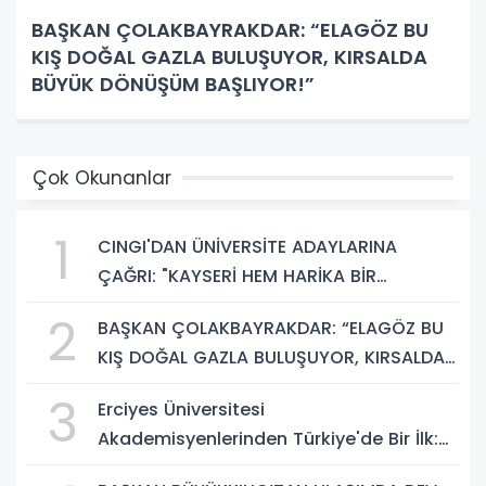
BAŞKAN ÇOLAKBAYRAKDAR: “ELAGÖZ BU
KIŞ DOĞAL GAZLA BULUŞUYOR, KIRSALDA
BÜYÜK DÖNÜŞÜM BAŞLIYOR!”
Çok Okunanlar
1
CINGI'DAN ÜNİVERSİTE ADAYLARINA
ÇAĞRI: "KAYSERİ HEM HARİKA BİR
ÜNİVERSİTE HAYATI HEM DE PARLAK BİR
2
BAŞKAN ÇOLAKBAYRAKDAR: “ELAGÖZ BU
GELECEK SUNUYOR"
KIŞ DOĞAL GAZLA BULUŞUYOR, KIRSALDA
BÜYÜK DÖNÜŞÜM BAŞLIYOR!”
3
Erciyes Üniversitesi
Akademisyenlerinden Türkiye'de Bir İlk:
DEHB ve Disleksi Değerlendirmesinde