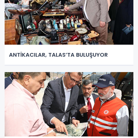
ANTİKACILAR, TALAS’TA BULUŞUYOR