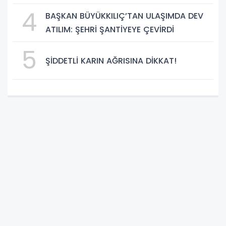
DEHB ve Disleksi Değerlendirmesinde
4
BAŞKAN BÜYÜKKILIÇ’TAN ULAŞIMDA DEV
Yapay Zekâ Dönemi
ATILIM: ŞEHRİ ŞANTİYEYE ÇEVİRDİ
5
ŞİDDETLİ KARIN AĞRISINA DİKKAT!