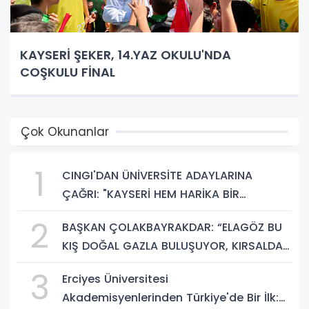
KAYSERİ ŞEKER, 14.YAZ OKULU'NDA
COŞKULU FİNAL
Çok Okunanlar
1
CINGI'DAN ÜNİVERSİTE ADAYLARINA
ÇAĞRI: "KAYSERİ HEM HARİKA BİR
ÜNİVERSİTE HAYATI HEM DE PARLAK BİR
2
BAŞKAN ÇOLAKBAYRAKDAR: “ELAGÖZ BU
GELECEK SUNUYOR"
KIŞ DOĞAL GAZLA BULUŞUYOR, KIRSALDA
BÜYÜK DÖNÜŞÜM BAŞLIYOR!”
3
Erciyes Üniversitesi
Akademisyenlerinden Türkiye'de Bir İlk: