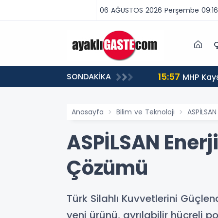
06 AĞUSTOS 2026 Perşembe 09:16
Ç
15:57
SONDAKİKA
tuklandı
MHP Kays
Anasayfa
Bilim ve Teknoloji
ASPİLSAN
ASPİLSAN Enerj
Çözümü
Türk Silahlı Kuvvetlerini Güçlen
yeni ürünü, ayrılabilir hücrel