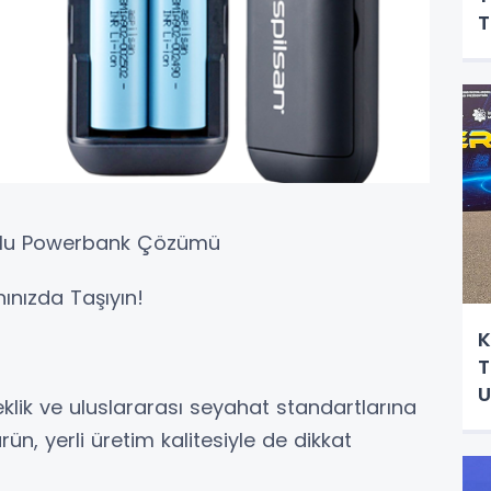
T
S
umlu Powerbank Çözümü
nınızda Taşıyın!
K
T
U
klik ve uluslararası seyahat standartlarına
ün, yerli üretim kalitesiyle de dikkat