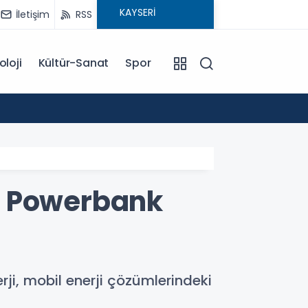
İletişim
RSS
oloji
Kültür-Sanat
Spor
15:29
MHP Ta
u Powerbank
rji, mobil enerji çözümlerindeki