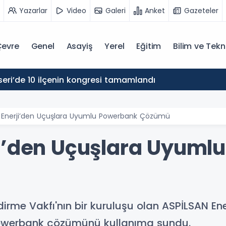
Yazarlar
Video
Galeri
Anket
Gazeteler
evre
Genel
Asayiş
Yerel
Eğitim
Bilim ve Tekn
eri’de 10 ilçenin kongresi tamamlandı
 Enerji’den Uçuşlara Uyumlu Powerbank Çözümü
i’den Uçuşlara Uyuml
dirme Vakfı'nın bir kuruluşu olan ASPİLSAN Ene
i powerbank çözümünü kullanıma sundu.