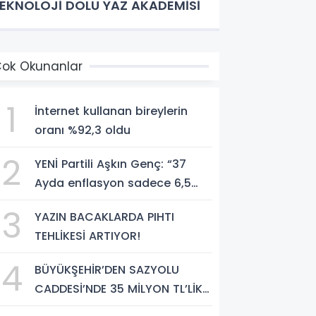
EKNOLOJİ DOLU YAZ AKADEMİSİ
ok Okunanlar
1
İnternet kullanan bireylerin
oranı %92,3 oldu
2
YENİ Partili Aşkın Genç: “37
Ayda enflasyon sadece 6,5
puan düştü, bedelini millet
3
YAZIN BACAKLARDA PIHTI
ödedi”
TEHLİKESİ ARTIYOR!
4
BÜYÜKŞEHİR’DEN SAZYOLU
CADDESİ’NDE 35 MİLYON TL’LİK
ASFALT ÇALIŞMASI