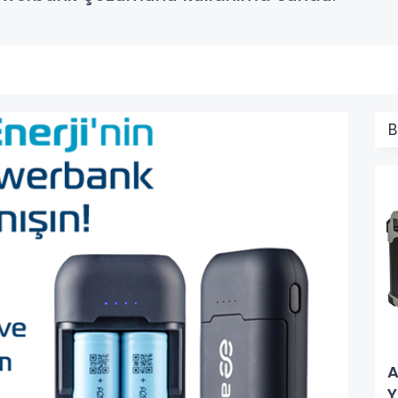
B
A
Y