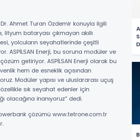
 Dr. Ahmet Turan Özdemir konuyla ilgili
A
 lityum bataryası çıkmayan akıllı
S
i, yolcuların seyahatlerinde çeşitli
D
or. ASPİLSAN Enerji, bu soruna modüler ve
e çözüm getiriyor. ASPİLSAN Enerji olarak bu
nlik hem de esneklik açısından
oruz. Modüler yapısı ve uluslararası uçuş
zellikle sık seyahat edenler için
ğı olacağına inanıyoruz” dedi.
ir powerbank çözümü www.tetrone.com.tr
r.
B