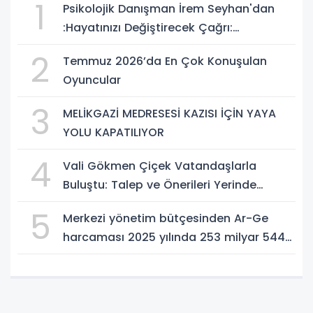
1
Psikolojik Danışman İrem Seyhan'dan
:Hayatınızı Değiştirecek Çağrı:
Potansiyelinizi Keşfetmek İçin İlk Adımı
2
Temmuz 2026’da En Çok Konuşulan
Atın!
Oyuncular
3
MELİKGAZİ MEDRESESİ KAZISI İÇİN YAYA
YOLU KAPATILIYOR
4
Vali Gökmen Çiçek Vatandaşlarla
Buluştu: Talep ve Önerileri Yerinde
Dinledi
5
Merkezi yönetim bütçesinden Ar-Ge
harcaması 2025 yılında 253 milyar 544
milyon TL oldu