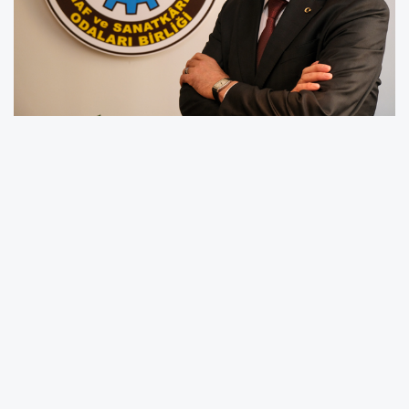
KESOB BAŞKANI ŞEYHİ ODAKIR'DAN '30
AĞUSTOS ZAFER BAYRAMI' MESAJI
KESOB Başkanı Şeyhi Odakır 30 Ağustos Zafer
Bayramı dolayısıyla bir mesaj yayınladı.
Başkan Şeyhi Odakır “Bu büyük zafer, bu
topraklardaki son şaheserimiz olan
Cumhuriyetimizin diriliş müjdesidir. “ dedi.