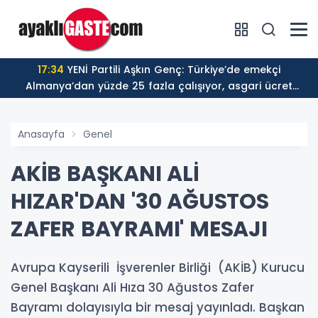
17:34
YENİ Partili Aşkın Genç: Türkiye’de emekçi
Almanya’dan yüzde 25 fazla çalışıyor, asgari ücret
ayın 18 gününe yetiyor
Anasayfa
Genel
AKİB BAŞKANI ALİ
HIZAR'DAN '30 AĞUSTOS
ZAFER BAYRAMI' MESAJI
Avrupa Kayserili İşverenler Birliği (AKİB) Kurucu
Genel Başkanı Ali Hıza 30 Ağustos Zafer
Bayramı dolayısıyla bir mesaj yayınladı. Başkan