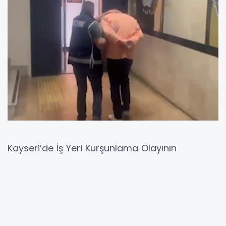
Kayseri’de İş Yeri Kurşunlama Olayının
Şüphelisi Yakalandı
Sahabiye Mahallesi’ndeki Olayda Kullanılan
Tabanca Ele Geçirildi
Kayseri’de Sahabiye Mahallesi’nde meydana