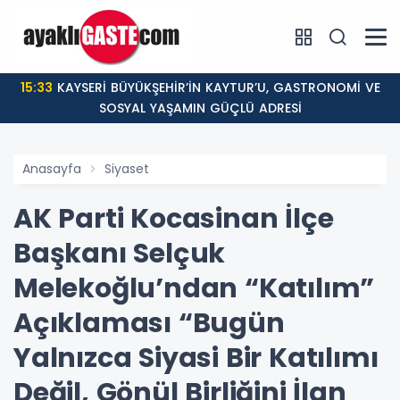
15:33
KAYSERİ BÜYÜKŞEHİR’İN KAYTUR’U, GASTRONOMİ VE
SOSYAL YAŞAMIN GÜÇLÜ ADRESİ
Anasayfa
Siyaset
AK Parti Kocasinan İlçe
Başkanı Selçuk
Melekoğlu’ndan “Katılım”
Açıklaması “Bugün
Yalnızca Siyasi Bir Katılımı
Değil, Gönül Birliğini İlan