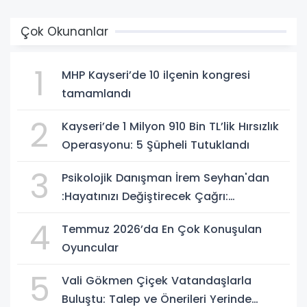
Çok Okunanlar
1
MHP Kayseri’de 10 ilçenin kongresi
tamamlandı
2
Kayseri’de 1 Milyon 910 Bin TL’lik Hırsızlık
Operasyonu: 5 Şüpheli Tutuklandı
3
Psikolojik Danışman İrem Seyhan'dan
:Hayatınızı Değiştirecek Çağrı:
Potansiyelinizi Keşfetmek İçin İlk Adımı
4
Temmuz 2026’da En Çok Konuşulan
Atın!
Oyuncular
5
Vali Gökmen Çiçek Vatandaşlarla
Buluştu: Talep ve Önerileri Yerinde