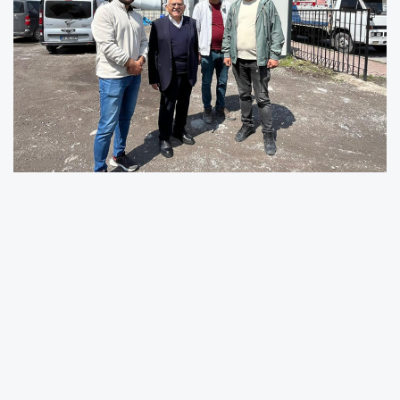
Büyükkılıç, incelemede yaptığı
değerlendirmede, “Kayseri’mizin her köşesine
değer katmak için durmadan, yorulmadan
çalışmaya devam ediyoruz” ifadelerinde
bulundu.
Büyükşehir Belediye Başkanı Dr. Memduh
Büyükkılıç, Kayseri’nin sürdürülebilir şehircilik