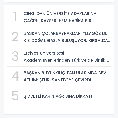
1
CINGI'DAN ÜNİVERSİTE ADAYLARINA
ÇAĞRI: "KAYSERİ HEM HARİKA BİR
ÜNİVERSİTE HAYATI HEM DE PARLAK BİR
2
BAŞKAN ÇOLAKBAYRAKDAR: “ELAGÖZ BU
GELECEK SUNUYOR"
KIŞ DOĞAL GAZLA BULUŞUYOR, KIRSALDA
BÜYÜK DÖNÜŞÜM BAŞLIYOR!”
3
Erciyes Üniversitesi
Akademisyenlerinden Türkiye'de Bir İlk:
DEHB ve Disleksi Değerlendirmesinde
4
BAŞKAN BÜYÜKKILIÇ’TAN ULAŞIMDA DEV
Yapay Zekâ Dönemi
ATILIM: ŞEHRİ ŞANTİYEYE ÇEVİRDİ
5
ŞİDDETLİ KARIN AĞRISINA DİKKAT!