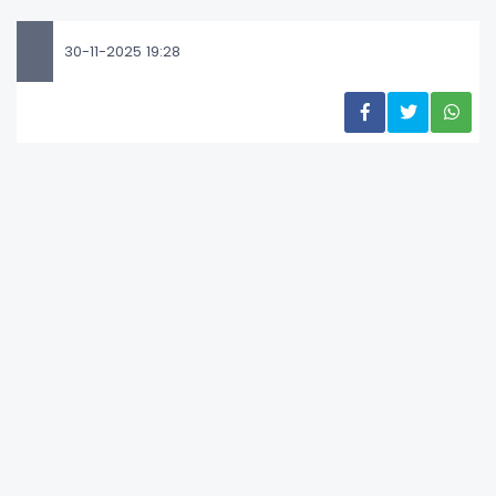
30-11-2025 19:28
Çevre, Şehircilik ve İklim Değişikliği Bakanlığı,