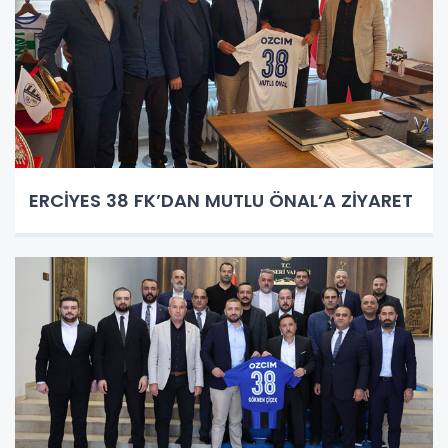
ERCİYES 38 FK’DAN MUTLU ÖNAL’A ZİYARET