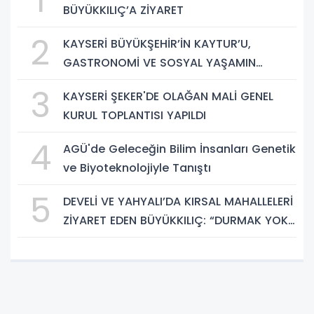
1
BÜYÜKKILIÇ’A ZİYARET
2
KAYSERİ BÜYÜKŞEHİR’İN KAYTUR’U,
GASTRONOMİ VE SOSYAL YAŞAMIN
GÜÇLÜ ADRESİ
3
KAYSERİ ŞEKER'DE OLAĞAN MALİ GENEL
KURUL TOPLANTISI YAPILDI
4
AGÜ'de Geleceğin Bilim İnsanları Genetik
ve Biyoteknolojiyle Tanıştı
5
DEVELİ VE YAHYALI’DA KIRSAL MAHALLELERİ
ZİYARET EDEN BÜYÜKKILIÇ: “DURMAK YOK.
HİZMETE, KOŞMAYA DEVAM”