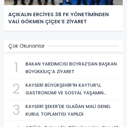
AÇIKALIN ERCİYES 38 FK YÖNETİMİNDEN
VALİ GÖKMEN ÇİÇEK’E ZİYARET
Çok Okunanlar
1
BAKAN YARDIMCISI BOYRAZ’DAN BAŞKAN
BÜYÜKKILIÇ’A ZİYARET
2
KAYSERİ BÜYÜKŞEHİR’İN KAYTUR’U,
GASTRONOMİ VE SOSYAL YAŞAMIN
GÜÇLÜ ADRESİ
3
KAYSERİ ŞEKER'DE OLAĞAN MALİ GENEL
KURUL TOPLANTISI YAPILDI