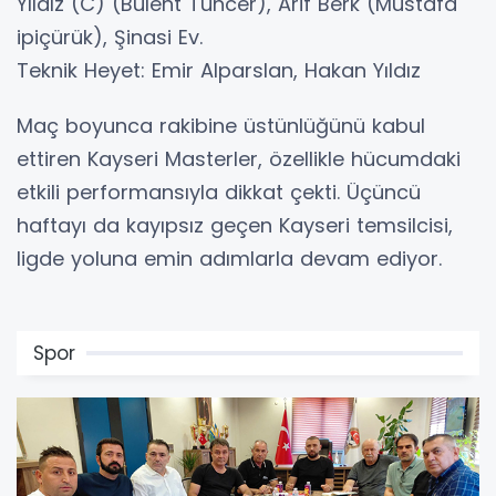
Yıldız (C) (Bülent Tuncer), Arif Berk (Mustafa
ipiçürük), Şinasi Ev.
Teknik Heyet: Emir Alparslan, Hakan Yıldız
Maç boyunca rakibine üstünlüğünü kabul
ettiren Kayseri Masterler, özellikle hücumdaki
etkili performansıyla dikkat çekti. Üçüncü
haftayı da kayıpsız geçen Kayseri temsilcisi,
ligde yoluna emin adımlarla devam ediyor.
Spor