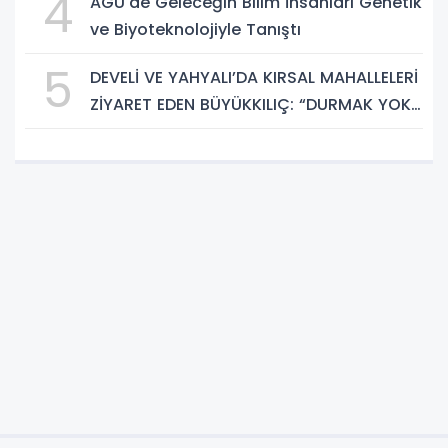
4
AGÜ'de Geleceğin Bilim İnsanları Genetik
ve Biyoteknolojiyle Tanıştı
5
DEVELİ VE YAHYALI’DA KIRSAL MAHALLELERİ
ZİYARET EDEN BÜYÜKKILIÇ: “DURMAK YOK.
HİZMETE, KOŞMAYA DEVAM”