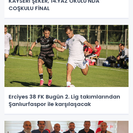
KAYSERİ ŞEKER, 14.YAZ OKULU'NDA
COŞKULU FİNAL
Erciyes 38 FK Bugün 2. Lig takımlarından
Şanlıurfaspor ile karşılaşacak