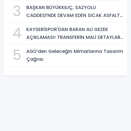
PROJESİNDE İNCELEME
3
BAŞKAN BÜYÜKKILIÇ, SAZYOLU
CADDESİ’NDE DEVAM EDEN SICAK ASFALT
ÇALIŞMALARINI İNCELEDİ
4
KAYSERİSPOR'DAN BARAN ALİ GEZEK
AÇIKLAMASI! TRANSFERİN MALİ DETAYLARI
BELLİ OLDU
5
AGÜ’den Geleceğin Mimarlarına Tasarım
Çağrısı