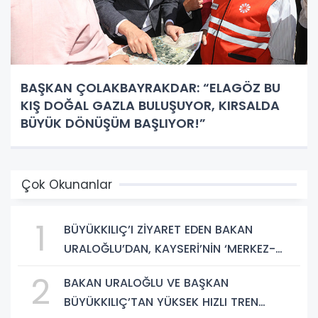
BAŞKAN ÇOLAKBAYRAKDAR: “ELAGÖZ BU
KIŞ DOĞAL GAZLA BULUŞUYOR, KIRSALDA
BÜYÜK DÖNÜŞÜM BAŞLIYOR!”
Çok Okunanlar
1
BÜYÜKKILIÇ’I ZİYARET EDEN BAKAN
URALOĞLU’DAN, KAYSERİ’NİN ‘MERKEZ-
YEREL YÖNETİM UYUMU’NA VURGU
2
BAKAN URALOĞLU VE BAŞKAN
BÜYÜKKILIÇ’TAN YÜKSEK HIZLI TREN