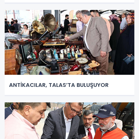
ANTİKACILAR, TALAS’TA BULUŞUYOR