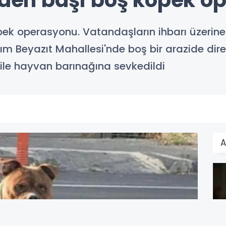
'nden başı boş köpek 
öpek operasyonu. Vatandaşların ihbarı üzerin
dırım Beyazıt Mahallesi'nde boş bir arazide di
 ile hayvan barınağına sevkedildi
A