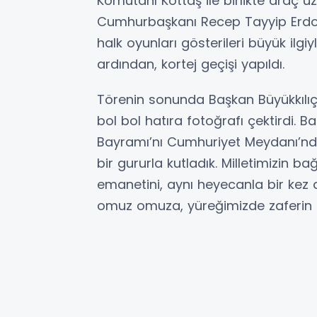
Komutanı Kottaş ile birlikte araç ü
Cumhurbaşkanı Recep Tayyip Erdo
halk oyunları gösterileri büyük ilgiy
ardından, kortej geçişi yapıldı.
Törenin sonunda Başkan Büyükkılıç’a
bol bol hatıra fotoğrafı çektirdi. B
Bayramı’nı Cumhuriyet Meydanı’nda 
bir gururla kutladık. Milletimizin b
emanetini, aynı heyecanla bir kez
omuz omuza, yüreğimizde zaferin 