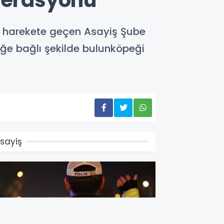
operasyonu
e harekete geçen Asayiş Şube
reğe bağlı şekilde bulunköpeği
sayiş