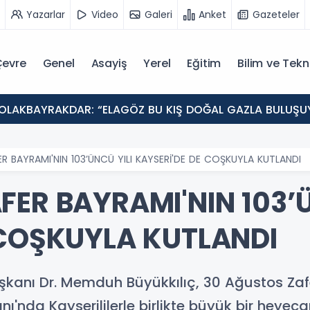
Yazarlar
Video
Galeri
Anket
Gazeteler
evre
Genel
Asayiş
Yerel
Eğitim
Bilim ve Tekn
 BAYRAMI'NIN 103’ÜNCÜ YILI KAYSERİ'DE DE COŞKUYLA KUTLANDI
ER BAYRAMI'NIN 103’Ü
 COŞKUYLA KUTLANDI
şkanı Dr. Memduh Büyükkılıç, 30 Ağustos Zafe
da Kayserililerle birlikte büyük bir heyeca