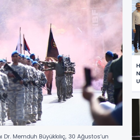
H
N
U
ı Dr. Memduh Büyükkılıç, 30 Ağustos’un