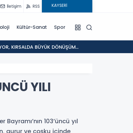
İletişim
RSS
oloji
Kültür-Sanat
Spor
11:09
TOMARZ
NCÜ YILI
r Bayramı’nın 103’üncü yıl
n, gurur ve coşku içinde