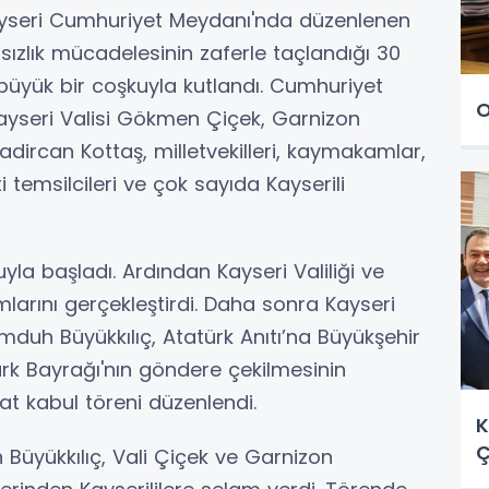
ayseri Cumhuriyet Meydanı'nda düzenlenen
msızlık mücadelesinin zaferle taçlandığı 30
 büyük bir coşkuyla kutlandı. Cumhuriyet
O
ayseri Valisi Gökmen Çiçek, Garnizon
ircan Kottaş, milletvekilleri, kaymakamlar,
i temsilcileri ve çok sayıda Kayserili
uyla başladı. Ardından Kayseri Valiliği ve
arını gerçekleştirdi. Daha sonra Kayseri
mduh Büyükkılıç, Atatürk Anıtı’na Büyükşehir
ürk Bayrağı'nın göndere çekilmesinin
at kabul töreni düzenlendi.
K
Ç
 Büyükkılıç, Vali Çiçek ve Garnizon