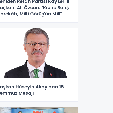
eniden Refah Partisi Kayseri İl
aşkanı Ali Özcan: "Kıbrıs Barış
arekâtı, Milli Görüş'ün Millî
uruşunun Zaferidir"
aşkan Hüseyin Akay'dan 15
emmuz Mesajı