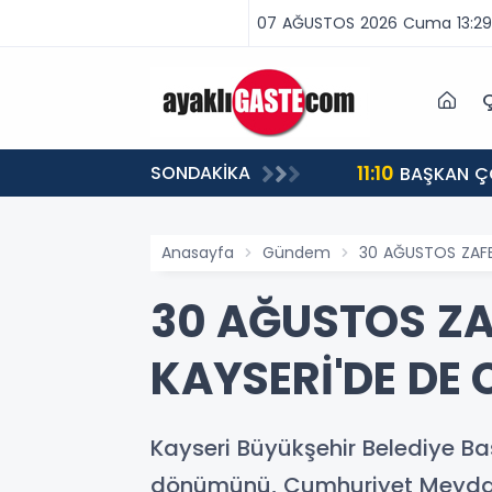
07 AĞUSTOS 2026 Cuma 13:29
Ç
11:10
SONDAKİKA
BAŞKAN ÇOLAKBAYRAKDAR: “ELAGÖZ BU KIŞ DOĞAL GAZLA BULUŞUYOR, KIRSALDA BÜYÜK DÖNÜŞÜM
BAŞLIYOR!”
Anasayfa
Gündem
30 AĞUSTOS ZAFER
30 AĞUSTOS ZAF
KAYSERİ'DE DE
Kayseri Büyükşehir Belediye Ba
dönümünü, Cumhuriyet Meydanı'n