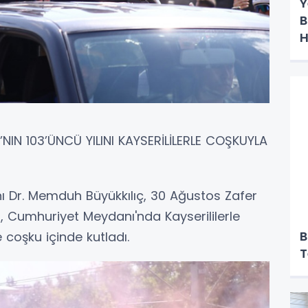
Y
B
H
D
NIN 103’ÜNCÜ YILINI KAYSERİLİLERLE COŞKUYLA
ı Dr. Memduh Büyükkılıç, 30 Ağustos Zafer
, Cumhuriyet Meydanı'nda Kayserililerle
B
 coşku içinde kutladı.
T