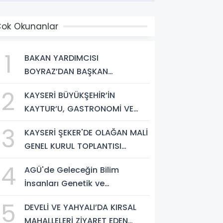
ok Okunanlar
1
BAKAN YARDIMCISI
BOYRAZ’DAN BAŞKAN
BÜYÜKKILIÇ’A ZİYARET
2
KAYSERİ BÜYÜKŞEHİR’İN
KAYTUR’U, GASTRONOMİ VE
SOSYAL YAŞAMIN GÜÇLÜ
3
KAYSERİ ŞEKER'DE OLAĞAN MALİ
ADRESİ
GENEL KURUL TOPLANTISI
YAPILDI
4
AGÜ'de Geleceğin Bilim
İnsanları Genetik ve
Biyoteknolojiyle Tanıştı
5
DEVELİ VE YAHYALI’DA KIRSAL
MAHALLELERİ ZİYARET EDEN