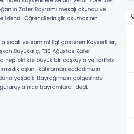
zerinden Kayserililere selam verdi. Törende,
ğan’ın Zafer Bayramı mesajı okundu ve
Ç
le izlendi. Öğrencilerin şiir okumasının
 sıcak ve samimi ilgi gösteren Kayserililer,
aşkan Büyükkılıç, “30 Ağustos Zafer
hep birlikte büyük bir coşkuyla ve tarifsiz
ağımsızlık aşkını, kahraman ecdadımızın
 daha yaşadık. Bayrağımızın gölgesinde
gururuyla nice bayramlara” dedi.