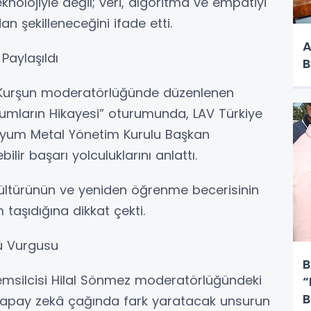
knolojiyle değil; veri, algoritma ve empatiyi
dan şekilleneceğini ifade etti.
A
Paylaşıldı
B
 Kurşun moderatörlüğünde düzenlenen
urumların Hikayesi” oturumunda, LAV Türkiye
enyum Metal Yönetim Kurulu Başkan
lir başarı yolculuklarını anlattı.
kültürünün ve yeniden öğrenme becerisinin
taşıdığına dikkat çekti.
ü Vurgusu
B
emsilcisi Hilal Sönmez moderatörlüğündeki
“
B
yapay zekâ çağında fark yaratacak unsurun