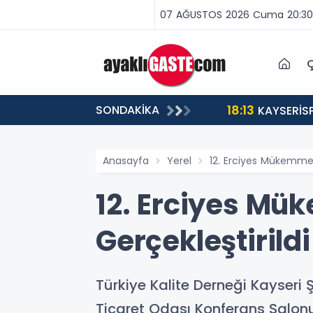
07 AĞUSTOS 2026 Cuma 20:30
Ç
18:13
SONDAKİKA
ABA VAR, MÜCADELE VAR!”
KAYSERİS
Anasayfa
Yerel
12. Erciyes Mükemmell
12. Erciyes Mük
Gerçekleştirildi
Türkiye Kalite Derneği Kayseri 
Ticaret Odası Konferans Salonu’