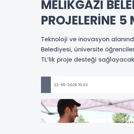
MELİKGAZİ BELE
PROJELERİNE 5
Teknoloji ve inovasyon alanı
Belediyesi, üniversite öğrencil
TL’lik proje desteği sağlayacak
22-05-2026 10:03