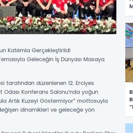
M
n Katılımla Gerçekleştirildi
 Temasıyla Geleceğin İş Dünyası Masaya
si tarafından düzenlenen 12. Erciyes
B
ret Odası Konferans Salonu’nda yoğun
B
Pusula Artık Kuzeyi Göstermiyor” mottosuyla
“
değişen dinamikleri ve geleceğe yön