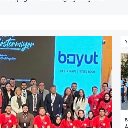
Y
B
Â