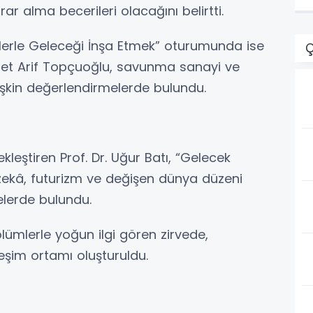
D
rar alma becerileri olacağını belirtti.
jilerle Geleceği İnşa Etmek” oturumunda ise
Ç
met Arif Topçuoğlu, savunma sanayi ve
ilişkin değerlendirmelerde bulundu.
leştiren Prof. Dr. Uğur Batı, “Gelecek
zekâ, futurizm ve değişen dünya düzeni
elerde bulundu.
ölümlerle yoğun ilgi gören zirvede,
leşim ortamı oluşturuldu.