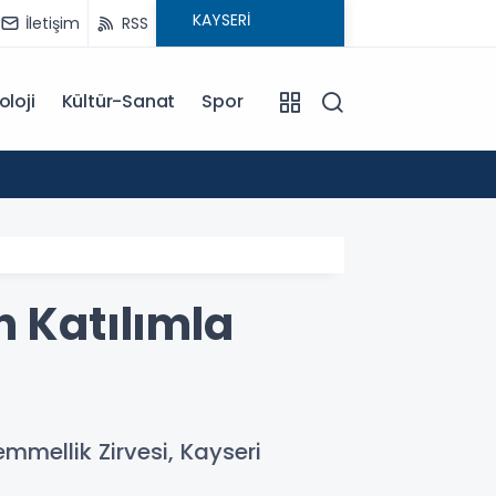
İletişim
RSS
oloji
Kültür-Sanat
Spor
18:00
EĞİTİM KOÇU İREM SEYHAN'DAN DİKKAT ÇEKEN AÇIKLAMA: BAŞARI SADECE ÇALIŞMAKLA DEĞİL, DOĞRU
YÖNLENMEKLE
n Katılımla
mmellik Zirvesi, Kayseri