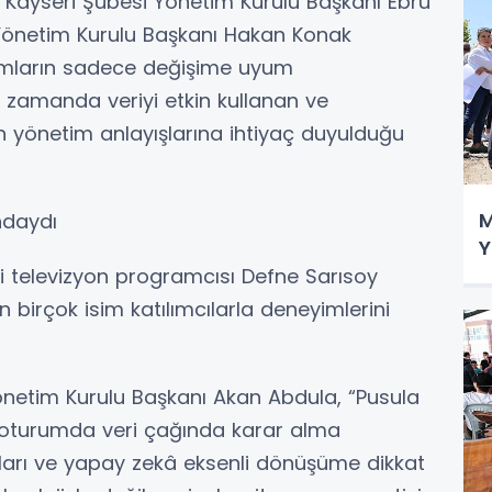
er Kayseri Şubesi Yönetim Kurulu Başkanı Ebru
i Yönetim Kurulu Başkanı Hakan Konak
rumların sadece değişime uyum
ı zamanda veriyi etkin kullanan ve
an yönetim anlayışlarına ihtiyaç duyulduğu
M
ndaydı
Y
 televizyon programcısı Defne Sarısoy
 birçok isim katılımcılarla deneyimlerini
netim Kurulu Başkanı Akan Abdula, “Pusula
lı oturumda veri çağında karar alma
ışları ve yapay zekâ eksenli dönüşüme dikkat