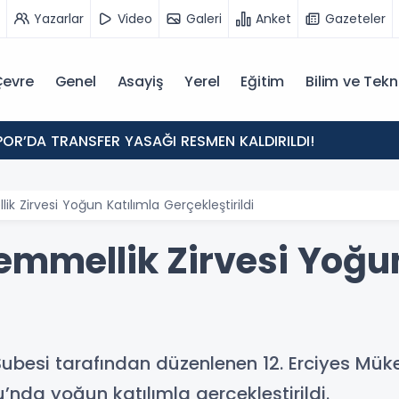
Yazarlar
Video
Galeri
Anket
Gazeteler
evre
Genel
Asayiş
Yerel
Eğitim
Bilim ve Tekn
POR’DA TRANSFER YASAĞI RESMEN KALDIRILDI!
ik Zirvesi Yoğun Katılımla Gerçekleştirildi
emmellik Zirvesi Yoğu
Şubesi tarafından düzenlenen 12. Erciyes Müke
nda yoğun katılımla gerçekleştirildi.