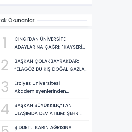
ÖNÜŞÜM BAŞLIYOR!”
ok Okunanlar
1
CINGI'DAN ÜNİVERSİTE
ADAYLARINA ÇAĞRI: "KAYSERİ
HEM HARİKA BİR ÜNİVERSİTE
2
BAŞKAN ÇOLAKBAYRAKDAR:
HAYATI HEM DE PARLAK BİR
“ELAGÖZ BU KIŞ DOĞAL GAZLA
GELECEK SUNUYOR"
BULUŞUYOR, KIRSALDA BÜYÜK
3
Erciyes Üniversitesi
DÖNÜŞÜM BAŞLIYOR!”
Akademisyenlerinden
Türkiye'de Bir İlk: DEHB ve
4
BAŞKAN BÜYÜKKILIÇ’TAN
Disleksi Değerlendirmesinde
ULAŞIMDA DEV ATILIM: ŞEHRİ
Yapay Zekâ Dönemi
ŞANTİYEYE ÇEVİRDİ
5
ŞİDDETLİ KARIN AĞRISINA