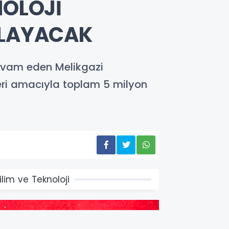
NOLOJİ
ĞLAYACAK
evam eden Melikgazi
eleri amacıyla toplam 5 milyon
ilim ve Teknoloji