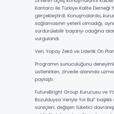
Zirvenin açılış konuşmalarını KalD
Kantarcı ile Türkiye Kalite Derneğ
gerçekleştirdi. Konuşmalarda, ku
sağlamasının yeterli olmadığı, ayn
sürdürülebilir başarıyı odağına al
vurgulandı.
Veri, Yapay Zekâ ve Liderlik Ön Pla
Programın sunuculuğunu deneyimli
üstlenirken, zirvede alanında uzman
paylaştı.
FutureBright Group Kurucusu ve Yö
Bozulduysa Veriyle Yol Bul” başlık
süreçleri, değişen tüketici davran